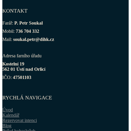
KONTAKT
Farář:
P. Petr Soukal
Mobil:
736 704 332
Mail:
soukal.petr@dihk.cz
Adresa farního úřadu
Kostelní 19
562 01 Ústí nad Orlicí
IČO:
47501103
RYCHLÁ NAVIGACE
Úvod
Kalendář
Rezervovat intenci
Blog
Pořad bohoslužeb