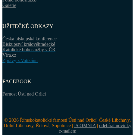
Galerie
UŽITEČNÉ ODKAZY
Česká biskupská konference
Biskupství královéhradecké
Katolické bohoslužby v ČR
Víra.cz
Zprávy z Vatikánu
FACEBOOK
Farnost Ústí nad Orlicí
© 2026 Římskokatolické farnosti Ústí nad Orlicí, České Libchavy,
Dolní Libchavy, Řetová, Sopotnice |
IS OMNIA
|
odebírat novinky
e-mailem