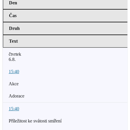
Den
Čas
Druh
Text
čtvrtek
6.8.
15:40
Akce
Adorace
15:40
Příležitost ke svátosti smíření