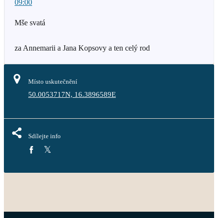
09:00
Mše svatá
za Annemarii a Jana Kopsovy a ten celý rod
Místo uskutečnění
50.0053717N, 16.3896589E
Sdílejte info