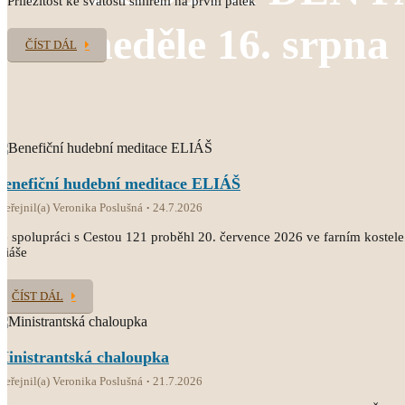
Příležitost ke svátosti smíření na první pátek
neděle 16. srpna
ČÍST DÁL
Benefiční hudební meditace ELIÁŠ
veřejnil(a) Veronika Poslušná
24.7.2026
e spolupráci s Cestou 121 proběhl 20. července 2026 ve farním kostele
liáše
ČÍST DÁL
Ministrantská chaloupka
veřejnil(a) Veronika Poslušná
21.7.2026