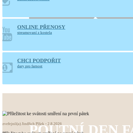
10. a 11. srpna 2
ONLINE PŘENOSY
Hlaste se, prosíme, u paní Ludmily Moudrové
streamovaní z kostela
CHCI PODPOŘIT
dary pro farnost
zveřejnil(a) Jindřich Plšek
2.8.2026
POUTNÍ DEN 