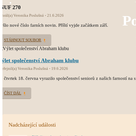
INUF 270
Po
ahrál(a) Veronika Poslušná
21.6.2026
yšlo nové číslo farních novin. Příští vyjde začátkem září.
STÁHNOUT SOUBOR
Výlet společenství Abraham klubu
veřejnil(a) Veronika Poslušná
19.6.2026
e čtvrtek 18. června vyrazilo společenství seniorů z našich farností na 
ČÍST DÁL
Nadcházející události