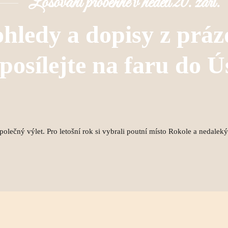
Losování proběhne v neděli 20. září.
hledy a dopisy z práz
posílejte na faru do Ú
společný výlet. Pro letošní rok si vybrali poutní místo Rokole a nedalek