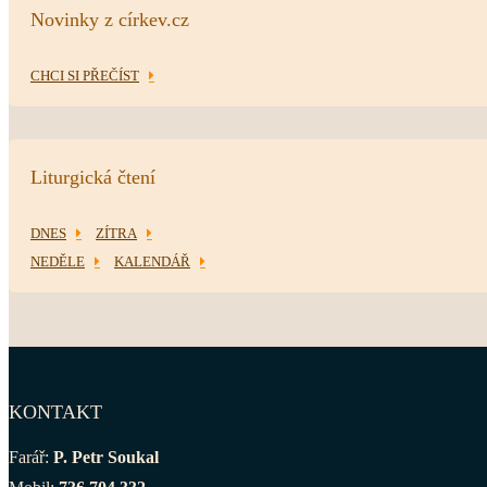
Novinky z církev.cz
CHCI SI PŘEČÍST
Liturgická čtení
DNES
ZÍTRA
NEDĚLE
KALENDÁŘ
KONTAKT
Farář:
P. Petr Soukal