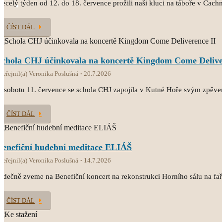
ecelý týden od 12. do 18. července prožili naši kluci na táboře v Čach
ČÍST DÁL
Schola CHJ účinkovala na koncertě Kingdom Come Delive
veřejnil(a) Veronika Poslušná
20.7.2026
 sobotu 11. července se schola CHJ zapojila v Kutné Hoře svým zpěv
ČÍST DÁL
Benefiční hudební meditace ELIÁŠ
veřejnil(a) Veronika Poslušná
14.7.2026
rdečně zveme na Benefiční koncert na rekonstrukci Horního sálu na fař
ČÍST DÁL