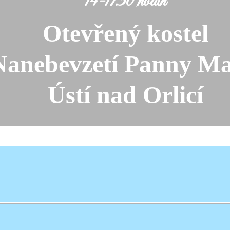
14-17.30 hodin
Otevřený kostel
Nanebevzetí Panny Ma
Ústí nad Orlicí
kostela