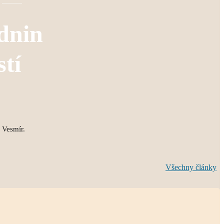
dnin
stí
ý Vesmír.
Všechny články