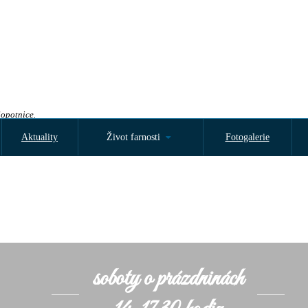
Sopotnice.
Aktuality
Život farnosti
Fotogalerie
soboty o prázdninách