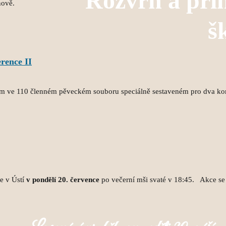
Rozvrh a při
nově.
š
rence II
em ve 110 členném pěveckém souboru speciálně sestaveném pro dva ko
e v Ústí
v pondělí 20. července
po večerní mši svaté v 18:45. Akce se