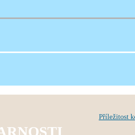
026
Příležitost 
FARNOSTI