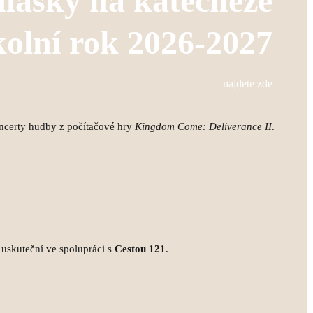
hlášky na katecheze
kolní rok 2026-2027
najdete zde
ncerty hudby z počítačové hry
Kingdom Come: Deliverance II
.
 uskuteční ve spolupráci s
Cestou 121
.