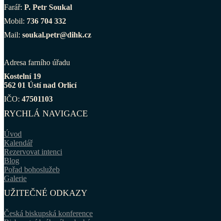
Farář:
P. Petr Soukal
Mobil:
736 704 332
Mail:
soukal.petr@dihk.cz
Adresa farního úřadu
Kostelní 19
562 01 Ústí nad Orlicí
IČO:
47501103
RYCHLÁ NAVIGACE
Úvod
Kalendář
Rezervovat intenci
Blog
Pořad bohoslužeb
Galerie
UŽITEČNÉ ODKAZY
Česká biskupská konference