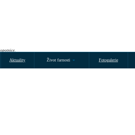
Sopotnice.
Aktuality
Život farnosti
Fotogalerie