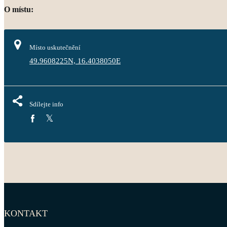
O místu:
Místo uskutečnění
49.9608225N, 16.4038050E
Sdílejte info
KONTAKT