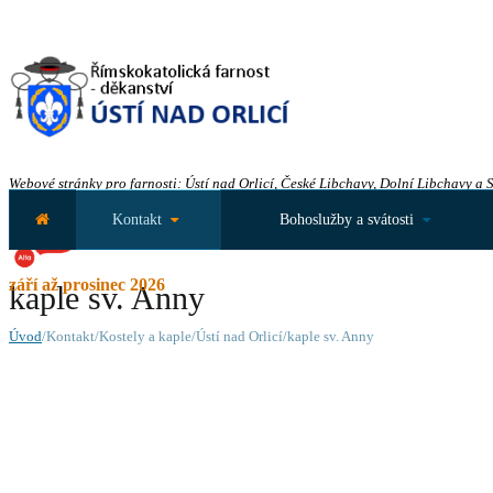
Webové stránky pro farnosti: Ústí nad Orlicí, České Libchavy, Dolní Libchavy a 
Kontakt
Bohoslužby a svátosti
září až prosinec 2026
kaple sv. Anny
Úvod
/Kontakt/Kostely a kaple/Ústí nad Orlicí/kaple sv. Anny