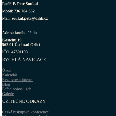
Farář:
P. Petr Soukal
Mobil:
736 704 332
Mail:
soukal.petr@dihk.cz
Adresa farního úřadu
Kostelní 19
562 01 Ústí nad Orlicí
IČO:
47501103
RYCHLÁ NAVIGACE
Úvod
Kalendář
Rezervovat intenci
Blog
Pořad bohoslužeb
Galerie
UŽITEČNÉ ODKAZY
Česká biskupská konference