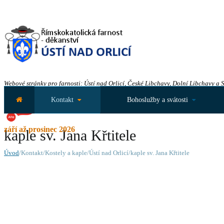
Webové stránky pro farnosti: Ústí nad Orlicí, České Libchavy, Dolní Libchavy a 
Kontakt
Bohoslužby a svátosti
září až prosinec 2026
kaple sv. Jana Křtitele
Úvod
/Kontakt/Kostely a kaple/Ústí nad Orlicí/kaple sv. Jana Křtitele