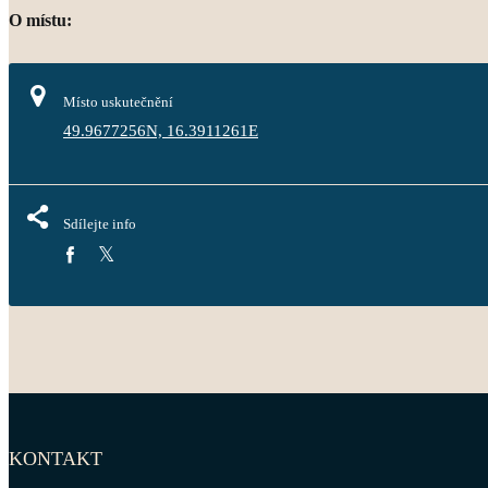
O místu:
Místo uskutečnění
49.9677256N, 16.3911261E
Sdílejte info
KONTAKT