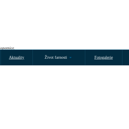
Sopotnice.
Aktuality
Život farnosti
Fotogalerie