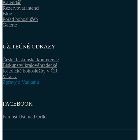
Kalendář
Rezervovat intenci
Blog
Pořad bohoslužeb
Galerie
UŽITEČNÉ ODKAZY
Česká biskupská konference
Biskupství královéhradecké
Katolické bohoslužby v ČR
Víra.cz
Zprávy z Vatikánu
FACEBOOK
Farnost Ústí nad Orlicí