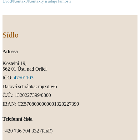
Úvod
/Kontakt/Kontakty a údaje farností
Sídlo
Adresa
Kostelní 19,
562 01 Ústí nad Orlicí
IČO:
47501103
Datová schránka: mgxdjw6
Č.Ú.:
1320227399/0800
IBAN:
CZ5708000000001320227399
Telefonní čísla
+420 736 704 332 (farář)