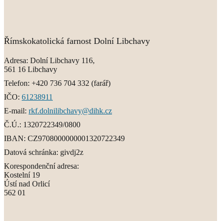
Římskokatolická farnost Dolní Libchavy
Adresa:
Dolní Libchavy 116,
561 16 Libchavy
Telefon:
+420 736 704 332
(farář)
IČO:
61238911
E-mail:
rkf.dolnilibchavy@dihk.cz
Č.Ú.:
1320722349/0800
IBAN:
CZ9708000000001320722349
Datová schránka:
givdj2z
Korespondenční adresa:
Kostelní 19
Ústí nad Orlicí
562 01