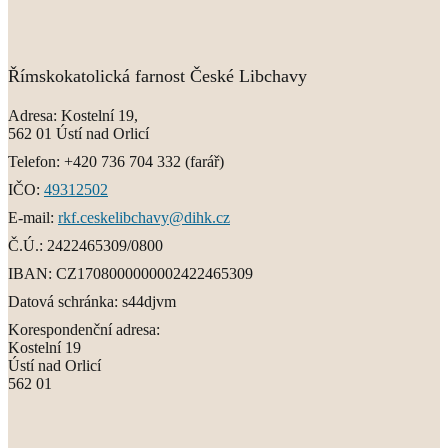
Římskokatolická farnost České Libchavy
Adresa:
Kostelní 19,
562 01 Ústí nad Orlicí
Telefon:
+420 736 704 332
(farář)
IČO:
49312502
E-mail:
rkf.ceskelibchavy@dihk.cz
Č.Ú.:
2422465309/0800
IBAN:
CZ1708000000002422465309
Datová schránka:
s44djvm
Korespondenční adresa:
Kostelní 19
Ústí nad Orlicí
562 01