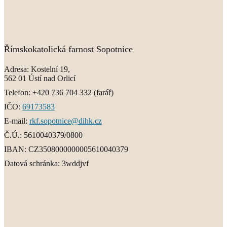
Římskokatolická farnost Sopotnice
Adresa:
Kostelní 19,
562 01 Ústí nad Orlicí
Telefon:
+420 736 704 332
(farář)
IČO:
69173583
E-mail:
rkf.sopotnice@dihk.cz
Č.Ú.:
5610040379/0800
IBAN:
CZ3508000000005610040379
Datová schránka:
3wddjvf