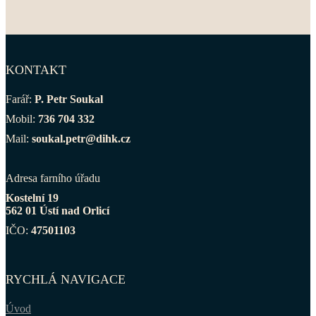
KONTAKT
Farář:
P. Petr Soukal
Mobil:
736 704 332
Mail:
soukal.petr@dihk.cz
Adresa farního úřadu
Kostelní 19
562 01 Ústí nad Orlicí
IČO:
47501103
RYCHLÁ NAVIGACE
Úvod