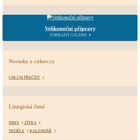
Velikonoční přípravy
ZOBRAZIT GALERII
Novinky z církev.cz
CHCI SI PŘEČÍST
Liturgická čtení
DNES
ZÍTRA
NEDĚLE
KALENDÁŘ