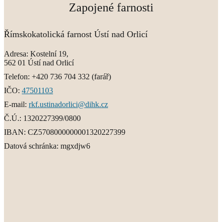
Zapojené farnosti
Římskokatolická farnost Ústí nad Orlicí
Adresa:
Kostelní 19,
562 01 Ústí nad Orlicí
Telefon:
+420 736 704 332
(farář)
IČO:
47501103
E-mail:
rkf.ustinadorlici@dihk.cz
Č.Ú.:
1320227399/0800
IBAN:
CZ5708000000001320227399
Datová schránka:
mgxdjw6