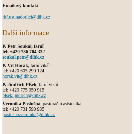
Emailový kontakt
rkf.ustinadorlici@dihk.cz
Další informace
P. Petr Soukal, farář
tel: +420 736 704 332
soukal.petr@dihk.cz
P. Vít Horák
, farní vikář
tel: +420 605 299 124
horak.vit@dihk.cz
P. Jindřich Plšek
, farní vikář
tel: +420 775 050 915
plsek.jindrich@dihk.cz
Veronika Poslušná
, pastorační asistentka
tel: +420 731 598 935
poslusna.veronika@dihk.cz