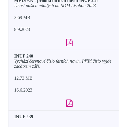
MEDIÁN - příloha farních novin INUF 241
Účast našich mladých na SDM Lisabon 2023
3.69 MB
8.9.2023
INUF 240
Vychází červnové číslo farních novin. Příští číslo vyjde
začátkem září.
12.73 MB
16.6.2023
INUF 239