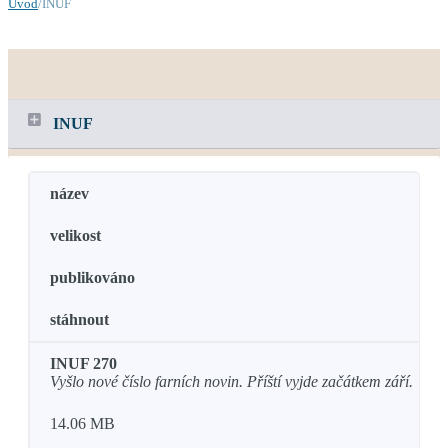
Úvod
/INUF
INUF
název
velikost
publikováno
stáhnout
INUF 270
Vyšlo nové číslo farních novin. Příští vyjde začátkem září.
14.06 MB