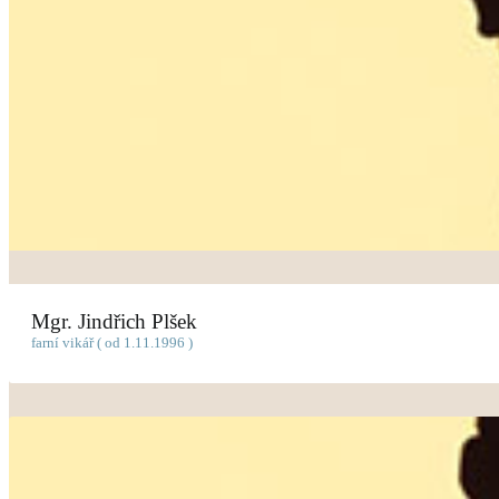
Mgr. Jindřich Plšek
farní vikář ( od 1.11.1996 )