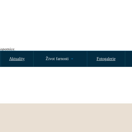
Sopotnice.
Aktuality
Život farnosti
Fotogalerie