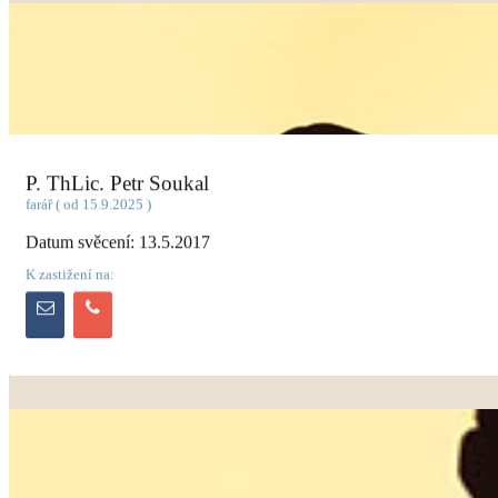
P. ThLic. Petr Soukal
farář ( od 15.9.2025 )
Datum svěcení: 13.5.2017
K zastižení na: