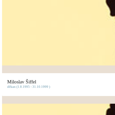
Miloslav Šiffel
děkan (1.8.1995 - 31.10.1999 )