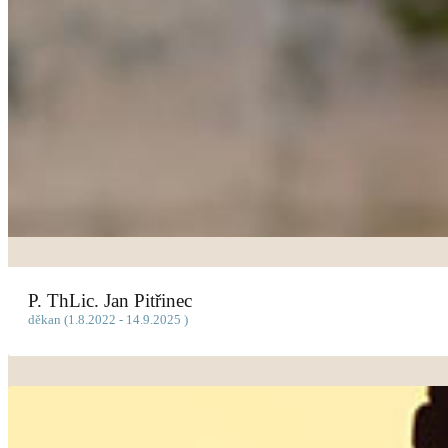
P. ThLic. Jan Pitřinec
děkan (1.8.2022 - 14.9.2025 )