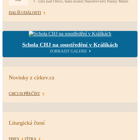
Ústí nad Orlicí, farní kostel Nanebevzetí Panny Marie
DALŠÍ UDÁLOSTI
Schola CHJ na soustředění v Králíkách
ZOBRAZIT GALERII
Novinky z církev.cz
CHCI SI PŘEČÍST
Liturgická čtení
DNES
ZÍTRA