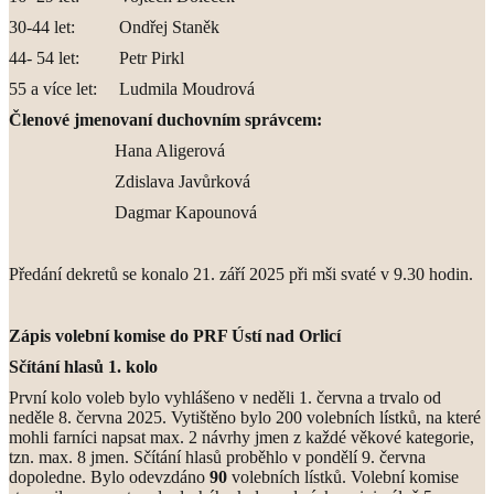
30-44 let: Ondřej Staněk
44- 54 let: Petr Pirkl
55 a více let: Ludmila Moudrová
Členové jmenovaní duchovním správcem:
Hana Aligerová
Zdislava Javůrková
Dagmar Kapounová
Předání dekretů se konalo 21. září 2025 při mši svaté v 9.30 hodin.
Zápis volební komise do PRF Ústí nad Orlicí
Sčítání hlasů 1. kolo
První kolo voleb bylo vyhlášeno v neděli 1. června a trvalo od
neděle 8. června 2025. Vytištěno bylo 200 volebních lístků, na které
mohli farníci napsat max. 2 návrhy jmen z každé věkové kategorie,
tzn. max. 8 jmen. Sčítání hlasů proběhlo v pondělí 9. června
dopoledne. Bylo odevzdáno
90
volebních lístků. Volební komise