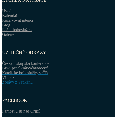
RYCHLÁ NAVIGACE
Úvod
Kalendář
Rezervovat intenci
Blog
Pořad bohoslužeb
Galerie
UŽITEČNÉ ODKAZY
Česká biskupská konference
Biskupství královéhradecké
Katolické bohoslužby v ČR
Víra.cz
Zprávy z Vatikánu
FACEBOOK
Farnost Ústí nad Orlicí