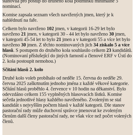
stanovila pro postup do druhého kola podmínku minimálně 5
nominací.
Komise zapsala seznam všech navržených jmen, který je k
nahlédnutí na faře.
Celkem bylo navrženo
102
jmen, v kategorii 16-29 let bylo
navrženo
21
jmen, v kategorii 30 - 44 let bylo navrženo
30
jmen,
v kategorii 45-54 let to bylo
21
jmen a v kategorii 55 a více let bylo
navrženo
30
jmen. Z těchto nominovaných jich
34 získalo 5 a více
hlasů
. S postupem do druhého kola souhlasilo celkem
23
kandidátů.
(Nominovaní příslušející do jiných farností a členové ERF v Ústí do
2. kola postoupit nemohou.)
Sčítání hlasů 2. kolo
Druhé kolo voleb probíhalo od neděle 15. června do neděle 29.
června 2025 zaškrtnutím jednoho jména z každé věkové kategorie.
Sčítání hlasů proběhlo 4. července v 10 hodin na děkanství. Bylo
odevzdáno celkem 155 vyplněných hlasovacích lístků. Komise
sečetla jednotlivé hlasy každého navrženého. Zvoleným se stal
kandidát s nejvyšším počtem hlasů v každé kategorii. Dle stanov
pastorační rady může duchovní správce jmenovat ke zvoleným
členům další členy pastorační rady, ne však více než počet volených
členů.