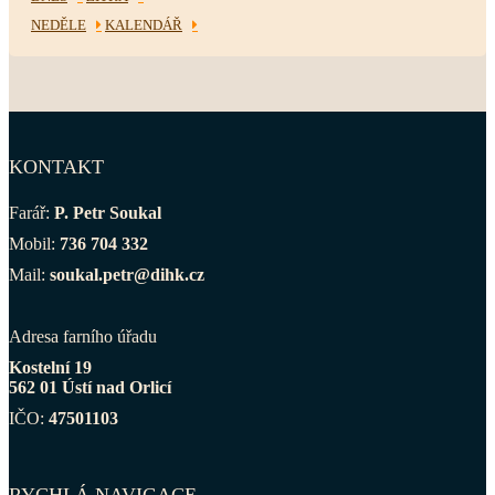
NEDĚLE
KALENDÁŘ
KONTAKT
Farář:
P. Petr Soukal
Mobil:
736 704 332
Mail:
soukal.petr@dihk.cz
Adresa farního úřadu
Kostelní 19
562 01 Ústí nad Orlicí
IČO:
47501103