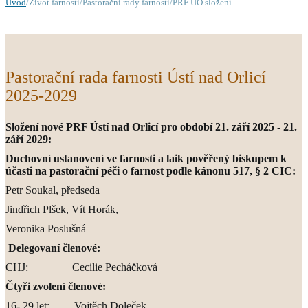
Úvod
/Život farnosti/Pastorační rady farnosti/PRF ÚO složení
Pastorační rada farnosti Ústí nad Orlicí
2025-2029
Složení nové PRF Ústí nad Orlicí pro období 21. září 2025 - 21.
září 2029:
Duchovní ustanovení ve farnosti a laik pověřený biskupem k
účasti na pastorační péči o farnost podle kánonu 517, § 2 CIC:
Petr Soukal, předseda
Jindřich Plšek, Vít Horák,
Veronika Poslušná
Delegovaní členové:
CHJ: Cecilie Pecháčková
Čtyři zvolení členové:
16- 29 let: Vojtěch Doleček