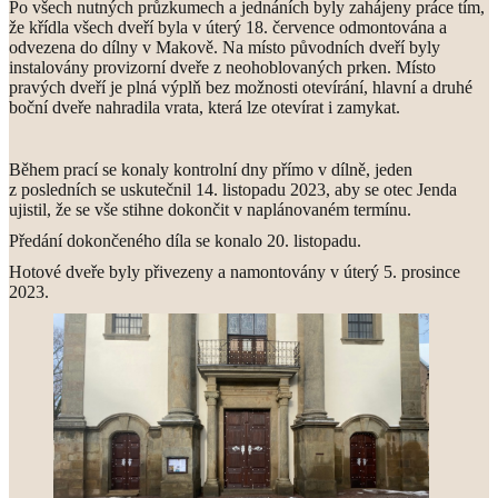
Po všech nutných průzkumech a jednáních byly zahájeny práce tím,
že křídla všech dveří byla v úterý 18. července odmontována a
odvezena do dílny v Makově. Na místo původních dveří byly
instalovány provizorní dveře z neohoblovaných prken. Místo
pravých dveří je plná výplň bez možnosti otevírání, hlavní a druhé
boční dveře nahradila vrata, která lze otevírat i zamykat.
Během prací se konaly kontrolní dny přímo v dílně, jeden
z posledních se uskutečnil 14. listopadu 2023, aby se otec Jenda
ujistil, že se vše stihne dokončit v naplánovaném termínu.
Předání dokončeného díla se konalo 20. listopadu.
Hotové dveře byly přivezeny a namontovány v úterý 5. prosince
2023.