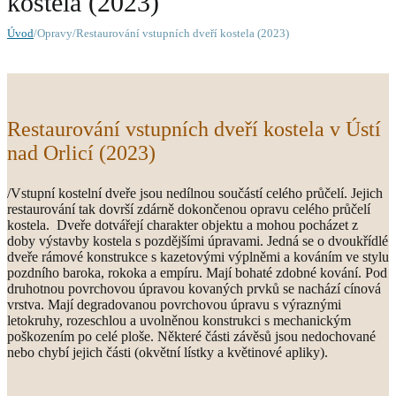
kostela (2023)
Úvod
/Opravy/Restaurování vstupních dveří kostela (2023)
Restaurování vstupních dveří kostela v Ústí
nad Orlicí (2023)
/Vstupní kostelní dveře jsou nedílnou součástí celého průčelí. Jejich
restaurování tak dovrší zdárně dokončenou opravu celého průčelí
kostela. Dveře dotvářejí charakter objektu a mohou pocházet z
doby výstavby kostela s pozdějšími úpravami. Jedná se o dvoukřídlé
dveře rámové konstrukce s kazetovými výplněmi a kováním ve stylu
pozdního baroka, rokoka a empíru. Mají bohaté zdobné kování. Pod
druhotnou povrchovou úpravou kovaných prvků se nachází cínová
vrstva. Mají degradovanou povrchovou úpravu s výraznými
letokruhy, rozeschlou a uvolněnou konstrukci s mechanickým
poškozením po celé ploše. Některé části závěsů jsou nedochované
nebo chybí jejich části (okvětní lístky a květinové apliky).