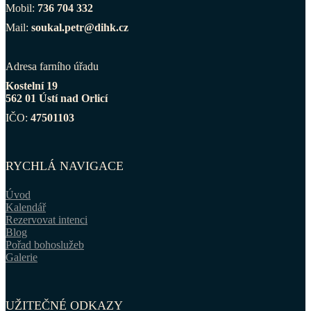
Mobil:
736 704 332
Mail:
soukal.petr@dihk.cz
Adresa farního úřadu
Kostelní 19
562 01 Ústí nad Orlicí
IČO:
47501103
RYCHLÁ NAVIGACE
Úvod
Kalendář
Rezervovat intenci
Blog
Pořad bohoslužeb
Galerie
UŽITEČNÉ ODKAZY