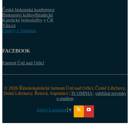
Česká biskupská konference
Biskupství královéhradecké
Katolické bohoslužby v ČR
Víra.cz
Zprávy z Vatikánu
FACEBOOK
Farnost Ústí nad Orlicí
© 2026 Římskokatolické farnosti Ústí nad Orlicí, České Libchavy,
Dolní Libchavy, Řetová, Sopotnice |
IS OMNIA
|
odebírat novinky
e-mailem
Select Language
▼