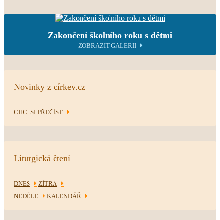
Zakončení školního roku s dětmi
ZOBRAZIT GALERII
Novinky z církev.cz
CHCI SI PŘEČÍST
Liturgická čtení
DNES
ZÍTRA
NEDĚLE
KALENDÁŘ