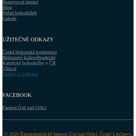
Rezervovat intenci
Blog
Pořad bohoslužeb
Galerie
UŽITEČNÉ ODKAZY
Česká biskupská konference
Biskupství královéhradecké
Katolické bohoslužby v ČR
Víra.cz
Zprávy z Vatikánu
FACEBOOK
Farnost Ústí nad Orlicí
© 2026 Římskokatolické farnosti Ústí nad Orlicí, České Libchavy,