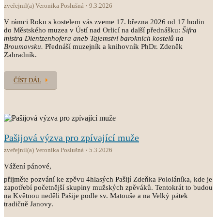
zveřejnil(a) Veronika Poslušná
9.3.2026
V rámci Roku s kostelem vás zveme 17. března 2026 od 17 hodin
do Městského muzea v Ústí nad Orlicí na další přednášku:
Šifra
mistra Dientzenhofera aneb Tajemství barokních kostelů na
Broumovsku.
Přednáší muzejník a knihovník PhDr. Zdeněk
Zahradník.
ČÍST DÁL
Pašijová výzva pro zpívající muže
zveřejnil(a) Veronika Poslušná
5.3.2026
Vážení pánové,
přijměte pozvání ke zpěvu 4hlasých Pašijí Zdeňka Pololáníka, kde je
zapotřebí početnější skupiny mužských zpěváků. Tentokrát to budou
na Květnou neděli Pašije podle sv. Matouše a na Velký pátek
tradičně Janovy.