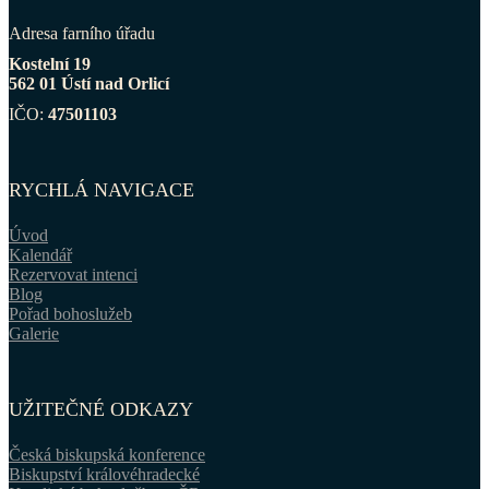
Adresa farního úřadu
Kostelní 19
562 01 Ústí nad Orlicí
IČO:
47501103
RYCHLÁ NAVIGACE
Úvod
Kalendář
Rezervovat intenci
Blog
Pořad bohoslužeb
Galerie
UŽITEČNÉ ODKAZY
Česká biskupská konference
Biskupství královéhradecké