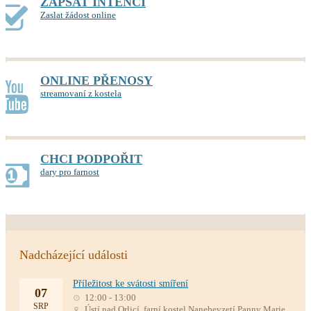
ZAPSAT INTENCI
Zaslat žádost online
ONLINE PŘENOSY
streamovaní z kostela
CHCI PODPOŘIT
dary pro farnost
Nadcházející události
Příležitost ke svátosti smíření
07
12:00 - 13:00
SRP
Ústí nad Orlicí, farní kostel Nanebevzetí Panny Marie