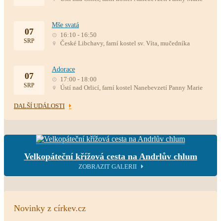
Mše svatá
07
16:10 - 16:50
SRP
České Libchavy, farní kostel sv. Víta, mučedníka
Adorace
07
17:00 - 18:00
SRP
Ústí nad Orlicí, farní kostel Nanebevzetí Panny Marie
DALŠÍ UDÁLOSTI
Velkopáteční křížová cesta na Andrlův chlum
ZOBRAZIT GALERII
Novinky z církev.cz