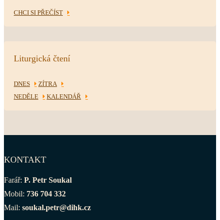
CHCI SI PŘEČÍST
Liturgická čtení
DNES
ZÍTRA
NEDĚLE
KALENDÁŘ
KONTAKT
Farář:
P. Petr Soukal
Mobil:
736 704 332
Mail:
soukal.petr@dihk.cz