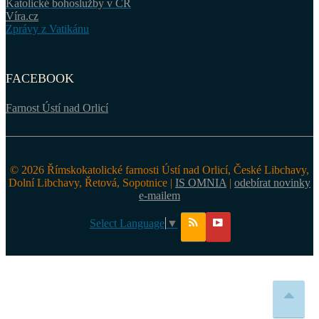
Katolické bohoslužby v ČR
Víra.cz
Zprávy z Vatikánu
FACEBOOK
Farnost Ústí nad Orlicí
© 2026 Římskokatolické farnosti Ústí nad Orlicí, České Libchavy,
Dolní Libchavy, Řetová, Sopotnice |
IS OMNIA
|
odebírat novinky
e-mailem
Select Language
▼