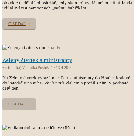
obvyklé nedělní bohoslužbě, tedy skoro obvyklé, neboť při ní Jenda
udílel svátost nemocných „svým“ babičkám.
ČÍST DÁL
Zelený čtvrtek s ministranty
zveřejnil(a) Veronika Poslušná
13.4.2026
Na Zelený čtvrtek vyrazil otec Petr s ministranty do Hradce králové
do katedrály na
missu chrismatis
vlakem a prožil s nimi v podstatě
celý den.
ČÍST DÁL