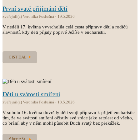
První svaté přijímání dětí
zveřejnil(a) Veronika Poslušná
19.5.2026
V neděli 17. května vyvrcholila celá cesta přípravy dětí a rodičů
slavností, kdy děti přijaly poprvé Ježíše v eucharistii.
ČÍST DÁL
Děti u svátosti smíření
zveřejnil(a) Veronika Poslušná
18.5.2026
V sobotu 16. května dovršily děti svoji přípravu k přijetí eucharistie
tím, že ve svátosti smíření očistily své srdce jako ratolest od všeho,
co brání, aby v něm mohl působit Duch svatý bez překážek.
ČÍST DÁL