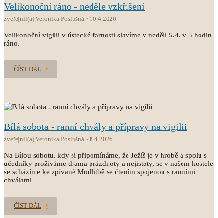
Velikonoční ráno - neděle vzkříšení
zveřejnil(a) Veronika Poslušná
10.4.2026
Velikonoční vigilii v ústecké farnosti slavíme v neděli 5.4. v 5 hodin
ráno.
ČÍST DÁL
Bílá sobota - ranní chvály a přípravy na vigilii
zveřejnil(a) Veronika Poslušná
8.4.2026
Na Bílou sobotu, kdy si připomínáme, že Ježíš je v hrobě a spolu s
učedníky prožíváme drama prázdnoty a nejistoty, se v našem kostele
se scházíme ke zpívané Modlitbě se čtením spojenou s ranními
chválami.
ČÍST DÁL