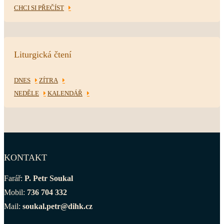
CHCI SI PŘEČÍST
Liturgická čtení
DNES
ZÍTRA
NEDĚLE
KALENDÁŘ
KONTAKT
Farář:
P. Petr Soukal
Mobil:
736 704 332
Mail:
soukal.petr@dihk.cz