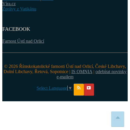
Víra.cz
Zprávy z Vatikánu
FACEBOOK
Farnost Ústí nad Orlicí
© 2026 Římskokatolické farnosti Ústí nad Orlicí, České Libchavy,
Dolní Libchavy, Řetová, Sopotnice |
IS OMNIA
|
odebírat novinky
e-mailem
Select Language
▼