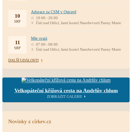
Adorace za CSM v Ostravě
10
19:00 - 20:00
SRP
Ústí nad Orlicí, farní kostel Nanebevzetí Panny Marie
Mše svatá
11
07:00 - 08:00
SRP
Ústí nad Orlicí, farní kostel Nanebevzetí Panny Marie
DALŠÍ UDÁLOSTI
Velkopáteční křížová cesta na Andrlův chlum
ZOBRAZIT GALERII
Novinky z církev.cz