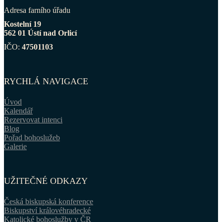
Adresa farního úřadu
Kostelní 19
562 01 Ústí nad Orlicí
IČO:
47501103
RYCHLÁ NAVIGACE
Úvod
Kalendář
Rezervovat intenci
Blog
Pořad bohoslužeb
Galerie
UŽITEČNÉ ODKAZY
Česká biskupská konference
Biskupství královéhradecké
Katolické bohoslužby v ČR