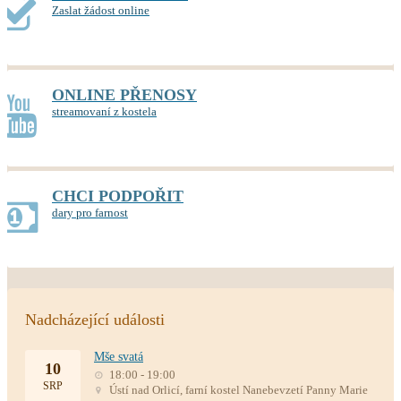
Zaslat žádost online
ONLINE PŘENOSY
streamovaní z kostela
CHCI PODPOŘIT
dary pro farnost
Nadcházející události
Mše svatá
10
18:00 - 19:00
SRP
Ústí nad Orlicí, farní kostel Nanebevzetí Panny Marie