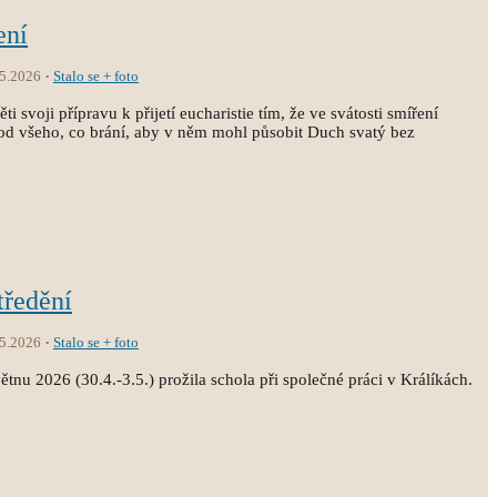
ení
.5.2026
Stalo se + foto
i svoji přípravu k přijetí eucharistie tím, že ve svátosti smíření
st od všeho, co brání, aby v něm mohl působit Duch svatý bez
tředění
.5.2026
Stalo se + foto
tnu 2026 (30.4.-3.5.) prožila schola při společné práci v Králíkách.