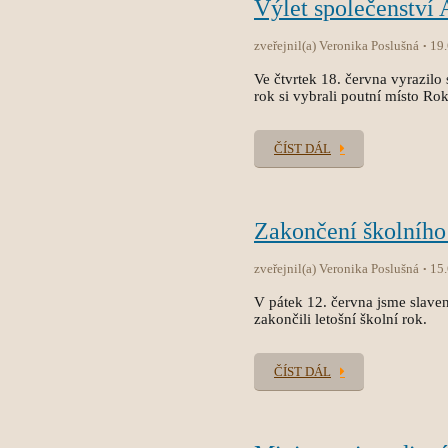
Výlet společenství
zveřejnil(a) Veronika Poslušná
19
Ve čtvrtek 18. června vyrazilo 
rok si vybrali poutní místo Ro
ČÍST DÁL
Zakončení školního
zveřejnil(a) Veronika Poslušná
15
V pátek 12. června jsme slave
zakončili letošní školní rok.
ČÍST DÁL