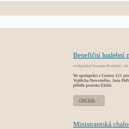
Benefiční hudební
zveřejnil(a) Veronika Poslušná
24
Ve spolupráci s Cestou 121 pro
Vojtěcha Novotného, Jana Pitř
příběh proroka Eliáše
ČÍST DÁL
Ministrantská chal