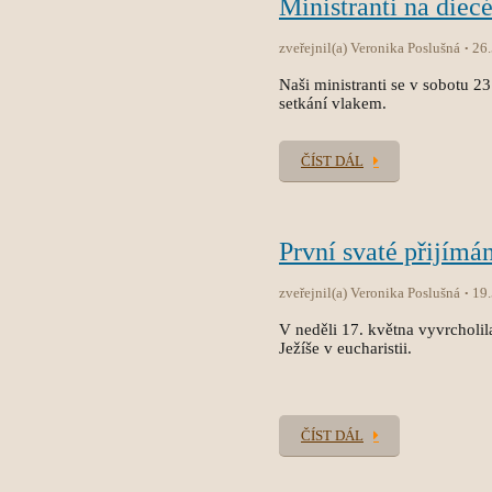
Ministranti na diec
zveřejnil(a) Veronika Poslušná
26
Naši ministranti se v sobotu 2
setkání vlakem.
ČÍST DÁL
První svaté přijímán
zveřejnil(a) Veronika Poslušná
19
V neděli 17. května vyvrcholila
Ježíše v eucharistii.
ČÍST DÁL