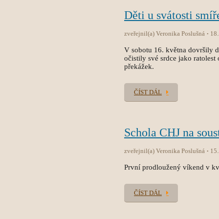
Děti u svátosti smíř
zveřejnil(a) Veronika Poslušná
18
V sobotu 16. května dovršily dět
očistily své srdce jako ratole
překážek.
ČÍST DÁL
Schola CHJ na sous
zveřejnil(a) Veronika Poslušná
15
První prodloužený víkend v kvě
ČÍST DÁL