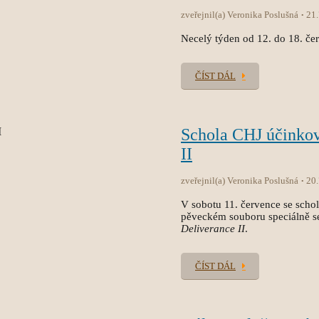
zveřejnil(a) Veronika Poslušná
21
Necelý týden od 12. do 18. čer
ČÍST DÁL
Schola CHJ účinko
II
zveřejnil(a) Veronika Poslušná
20
V sobotu 11. července se sch
pěveckém souboru speciálně s
Deliverance II
.
ČÍST DÁL