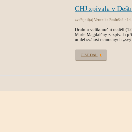
CHJ zpívala v Deš
zveřejnil(a) Veronika Poslušná
14
Druhou velikonoční neděli (12
Marie Magdalény zazpívala při
udílel svátost nemocných „sv
ČÍST DÁL