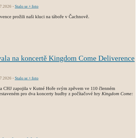
.7.2026
Stalo se + foto
vence prožili naši kluci na táboře v Čachnově.
vala na koncertě Kingdom Come Deliverence
.7.2026
Stalo se + foto
ola CHJ zapojila v Kutné Hoře svým zpěvem ve 110 členném
estaveném pro dva koncerty hudby z počítačové hry
Kingdom Come: