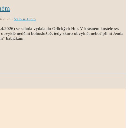
tném
.4.2026
Stalo se + foto
.4.2026) se schola vydala do Orlických Hor. V krásném kostele sv.
 obvyklé nedělní bohoslužbě, tedy skoro obvyklé, neboť při ní Jenda
ým“ babičkám.