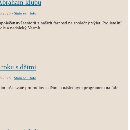
 Abraham klubu
.6.2026
Stalo se + foto
společenství seniorů z našich farností na společný výlet. Pro letošní
kole a nedaleký Vesmír.
 roku s dětmi
.6.2026
Stalo se + foto
ním mše svaté pro rodiny s dětmi a následným programem na faře