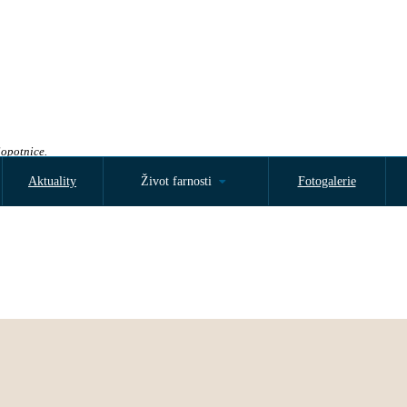
Sopotnice.
Aktuality
Život farnosti
Fotogalerie