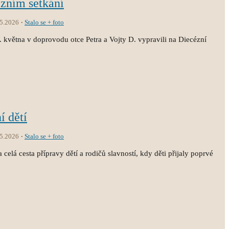
ézním setkání
.5.2026
Stalo se + foto
3. května v doprovodu otce Petra a Vojty D. vypravili na Diecézní
í dětí
.5.2026
Stalo se + foto
 celá cesta přípravy dětí a rodičů slavností, kdy děti přijaly poprvé