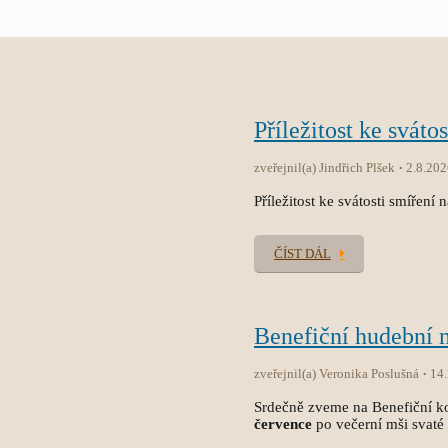
Příležitost ke sváto
zveřejnil(a) Jindřich Plšek
2.8.202
Příležitost ke svátosti smíření 
ČÍST DÁL
Benefiční hudební
zveřejnil(a) Veronika Poslušná
14
Srdečně zveme na Benefiční ko
července
po večerní mši svaté