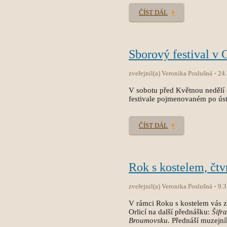
ČÍST DÁL
Sborový festival v 
zveřejnil(a) Veronika Poslušná
24
V sobotu před Květnou nedělí 
festivale pojmenovaném po úst
ČÍST DÁL
Rok s kostelem, čtv
zveřejnil(a) Veronika Poslušná
9.3
V rámci Roku s kostelem vás 
Orlicí na další přednášku:
Šifr
Broumovsku.
Přednáší muzejní