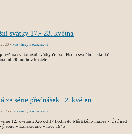
šní svátky 17.- 23. května
.2026
Pozvánky a oznámení
pravě na svatodušní svátky četbou Písma svatého - Skutků
tna od 20 hodin v kostele.
tá ze série přednášek 12. květen
.2026
Pozvánky a oznámení
zveme 12. května 2026 od 17 hodin do Městského muzea v Ústí nad
dový soud v Lanškrouně v roce 1945.