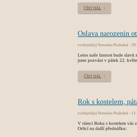
ČÍST DÁL
Oslava narozenin ot
zveřejnil(a) Veronika Poslušná
29
Letos naše farnost bude slavi
jsme pozváni v pátek 22. květ
ČÍST DÁL
Rok s kostelem, pát
zveřejnil(a) Veronika Poslušná
12
V rámci Roku s kostelem vás 
Orlicí na další přednášku: