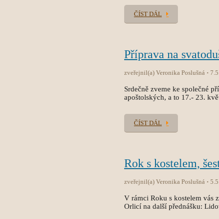
ČÍST DÁL
Příprava na svatodu
zveřejnil(a) Veronika Poslušná
7.5
Srdečně zveme ke společné pří
apoštolských, a to 17.- 23. kvě
ČÍST DÁL
Rok s kostelem, šes
zveřejnil(a) Veronika Poslušná
5.5
V rámci Roku s kostelem vás 
Orlicí na další přednášku: Li