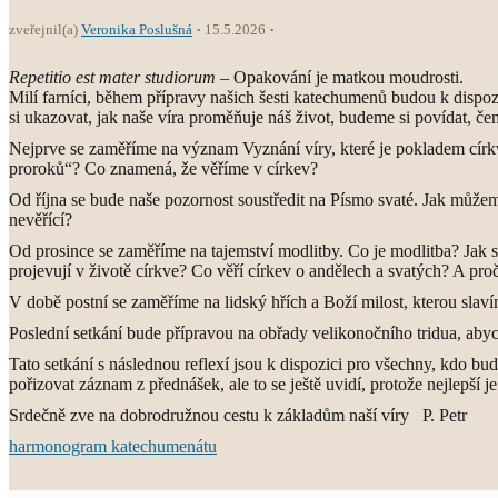
zveřejnil(a)
Veronika Poslušná
15.5.2026
Repetitio est mater studiorum
– Opakování je matkou moudrosti.
Milí farníci, během přípravy našich šesti katechumenů budou k dispoz
si ukazovat, jak naše víra proměňuje náš život, budeme si povídat, čem
Nejprve se zaměříme na význam Vyznání víry, které je pokladem církv
proroků“? Co znamená, že věříme v církev?
Od října se bude naše pozornost soustředit na Písmo svaté. Jak můžeme r
nevěřící?
Od prosince se zaměříme na tajemství modlitby. Co je modlitba? Jak se
projevují v životě církve? Co věří církev o andělech a svatých? A proč
V době postní se zaměříme na lidský hřích a Boží milost, kterou slavím
Poslední setkání bude přípravou na obřady velikonočního tridua, abych
Tato setkání s následnou reflexí jsou k dispozici pro všechny, kdo bu
pořizovat záznam z přednášek, ale to se ještě uvidí, protože nejlepší 
Srdečně zve na dobrodružnou cestu k základům naší víry P. Petr
harmonogram katechumenátu