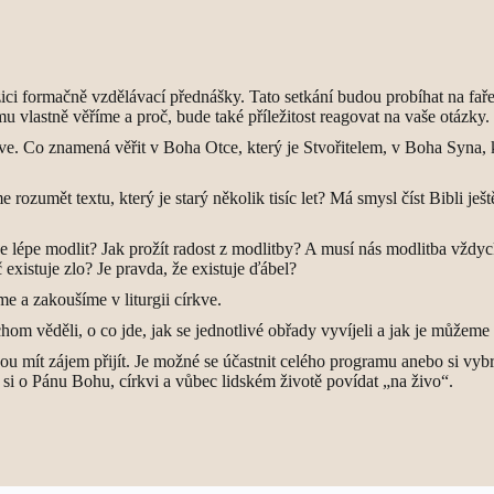
ici formačně vzdělávací přednášky. Tato setkání budou probíhat na faře
u vlastně věříme a proč, bude také příležitost reagovat na vaše otázky.
e. Co znamená věřit v Boha Otce, který je Stvořitelem, v Boha Syna, k
ozumět textu, který je starý několik tisíc let? Má smysl číst Bibli ještě
 lépe modlit? Jak prožít radost z modlitby? A musí nás modlitba vždyck
 existuje zlo? Je pravda, že existuje ďábel?
e a zakoušíme v liturgii církve.
om věděli, o co jde, jak se jednotlivé obřady vyvíjeli a jak je můžeme 
dou mít zájem přijít. Je možné se účastnit celého programu anebo si vybr
je si o Pánu Bohu, církvi a vůbec lidském životě povídat „na živo“.