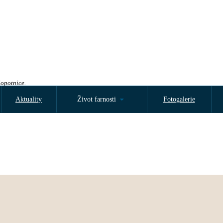
Sopotnice.
Aktuality
Život farnosti
Fotogalerie