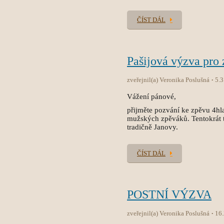
ČÍST DÁL
Pašijová výzva pro 
zveřejnil(a) Veronika Poslušná
5.3
Vážení pánové,
přijměte pozvání ke zpěvu 4hla
mužských zpěváků. Tentokrát t
tradičně Janovy.
ČÍST DÁL
POSTNÍ VÝZVA
zveřejnil(a) Veronika Poslušná
16