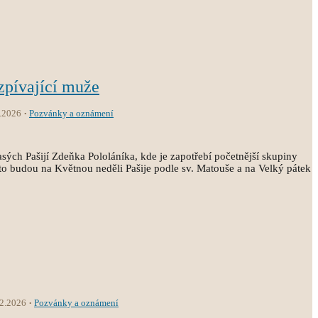
zpívající muže
.2026
Pozvánky a oznámení
sých Pašijí Zdeňka Pololáníka, kde je zapotřebí početnější skupiny
o budou na Květnou neděli Pašije podle sv. Matouše a na Velký pátek
.2.2026
Pozvánky a oznámení