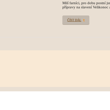
Milí farníci, pro dobu postní js
přípravy na slavení Velikonoc a
ČÍST DÁL