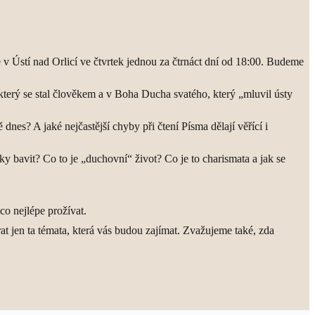
 v Ústí nad Orlicí ve čtvrtek jednou za čtrnáct dní od 18:00. Budeme
terý se stal člověkem a v Boha Ducha svatého, který „mluvil ústy
 dnes? A jaké nejčastější chyby při čtení Písma dělají věřící i
y bavit? Co to je „duchovní“ život? Co je to charismata a jak se
co nejlépe prožívat.
at jen ta témata, která vás budou zajímat. Zvažujeme také, zda