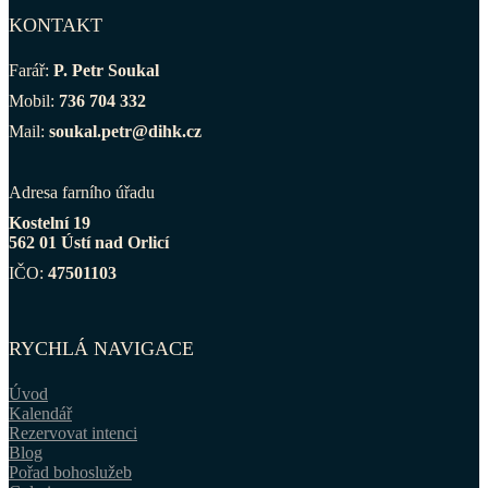
KONTAKT
Farář:
P. Petr Soukal
Mobil:
736 704 332
Mail:
soukal.petr@dihk.cz
Adresa farního úřadu
Kostelní 19
562 01 Ústí nad Orlicí
IČO:
47501103
RYCHLÁ NAVIGACE
Úvod
Kalendář
Rezervovat intenci
Blog
Pořad bohoslužeb