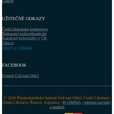
Galerie
UŽITEČNÉ ODKAZY
Česká biskupská konference
Biskupství královéhradecké
Katolické bohoslužby v ČR
Víra.cz
Zprávy z Vatikánu
FACEBOOK
Farnost Ústí nad Orlicí
© 2026 Římskokatolické farnosti Ústí nad Orlicí, České Libchavy,
Dolní Libchavy, Řetová, Sopotnice |
IS OMNIA
|
odebírat novinky
e-mailem