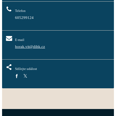
Telefon
605299124
E-mail
horak.vit@dihk.cz
Sdílejte událost