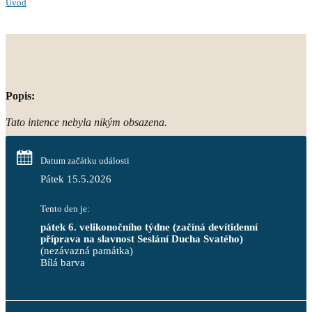
Úvod
Popis:
Tato intence nebyla nikým obsazena.
Datum začátku události
Pátek 15.5.2026
Tento den je:
pátek 6. velikonočního týdne (začíná devítidenní 
příprava na slavnost Seslání Ducha Svatého)
(nezávazná památka)
Bílá barva                                                                            