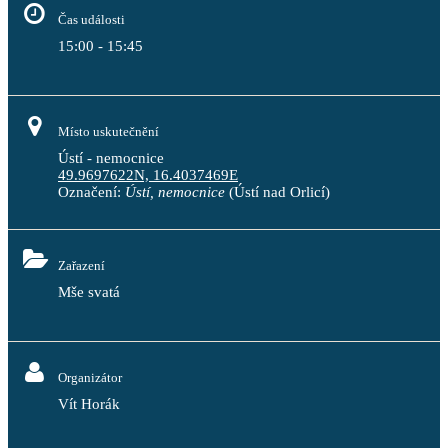
Čas události
15:00 - 15:45
Místo uskutečnění
Ústí - nemocnice
49.9697622N, 16.4037469E
Označení:
Ústí, nemocnice
(Ústí nad Orlicí)
Zařazení
Mše svatá
Organizátor
Vít Horák