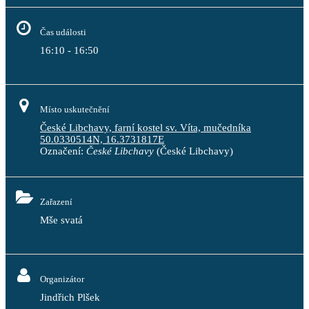
Čas události
16:10 - 16:50
Místo uskutečnění
České Libchavy, farní kostel sv. Víta, mučedníka
50.0330514N, 16.3731817E
Označení:
České Libchavy
(České Libchavy)
Zařazení
Mše svatá
Organizátor
Jindřich Plšek