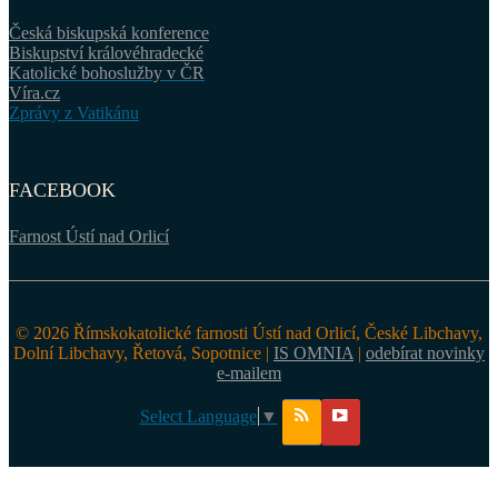
Česká biskupská konference
Biskupství královéhradecké
Katolické bohoslužby v ČR
Víra.cz
Zprávy z Vatikánu
FACEBOOK
Farnost Ústí nad Orlicí
© 2026 Římskokatolické farnosti Ústí nad Orlicí, České Libchavy,
Dolní Libchavy, Řetová, Sopotnice |
IS OMNIA
|
odebírat novinky
e-mailem
Select Language
▼