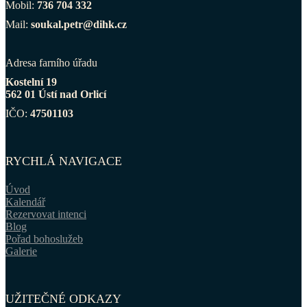
Mobil:
736 704 332
Mail:
soukal.petr@dihk.cz
Adresa farního úřadu
Kostelní 19
562 01 Ústí nad Orlicí
IČO:
47501103
RYCHLÁ NAVIGACE
Úvod
Kalendář
Rezervovat intenci
Blog
Pořad bohoslužeb
Galerie
UŽITEČNÉ ODKAZY