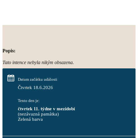
Popis:
Tato intence nebyla nikým obsazena.
Datum začátku události
Čtvrtek 18.6.2026
Tento den je:
čtvrtek 11. týdne v mezidobí
(nezávazná památka)
Zelená barva                                                                        