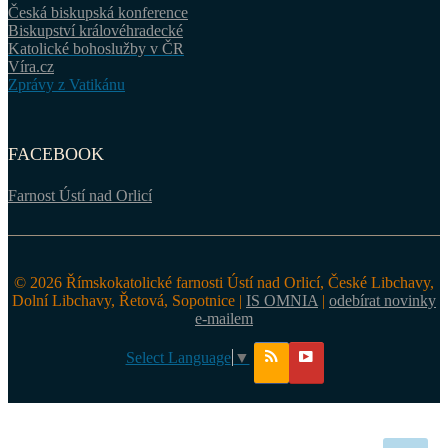
Česká biskupská konference
Biskupství královéhradecké
Katolické bohoslužby v ČR
Víra.cz
Zprávy z Vatikánu
FACEBOOK
Farnost Ústí nad Orlicí
© 2026 Římskokatolické farnosti Ústí nad Orlicí, České Libchavy,
Dolní Libchavy, Řetová, Sopotnice |
IS OMNIA
|
odebírat novinky
e-mailem
Select Language
▼