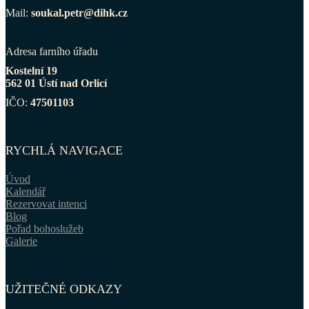
Mail:
soukal.petr@dihk.cz
Adresa farního úřadu
Kostelní 19
562 01 Ústí nad Orlicí
IČO:
47501103
RYCHLÁ NAVIGACE
Úvod
Kalendář
Rezervovat intenci
Blog
Pořad bohoslužeb
Galerie
UŽITEČNÉ ODKAZY