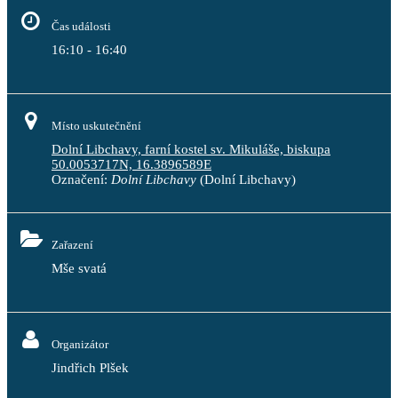
Čas události
16:10 - 16:40
Místo uskutečnění
Dolní Libchavy, farní kostel sv. Mikuláše, biskupa
50.0053717N, 16.3896589E
Označení:
Dolní Libchavy
(Dolní Libchavy)
Zařazení
Mše svatá
Organizátor
Jindřich Plšek