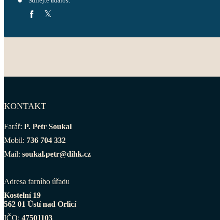
Sdílejte událost
KONTAKT
Farář:
P. Petr Soukal
Mobil:
736 704 332
Mail:
soukal.petr@dihk.cz
Adresa farního úřadu
Kostelní 19
562 01 Ústí nad Orlicí
IČO:
47501103