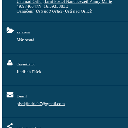
Ústí nad Orlicí, farní kostel Nanebevzetí Panny Marie
49.9746647N, 16.3933883E
Označení:
Ústí nad Orlicí
(Ústí nad Orlicí)
Zařazení
Mše svatá
Organizátor
Jindřich Plšek
E-mail
plsekjindrich7@gmail.com