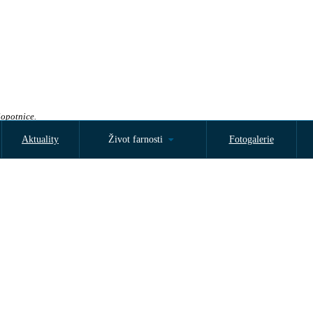
Sopotnice.
Aktuality
Život farnosti
Fotogalerie