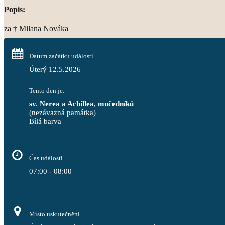
Popis:
za † Milana Nováka
Datum začátku události
Úterý 12.5.2026
Tento den je:
sv. Nerea a Achillea, mučedníků
(nezávazná památka)
Bílá barva                                                                                 
Čas události
07:00 - 08:00
Místo uskutečnění