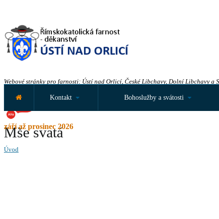
Webové stránky pro farnosti: Ústí nad Orlicí, České Libchavy, Dolní Libchavy a 
Kontakt
Bohoslužby a svátosti
září až prosinec 2026
Mše svatá
Úvod