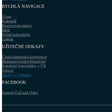
RYCHLÁ NAVIGACE
Úvod
Kalendář
Rezervovat intenci
Blog
Pořad bohoslužeb
Galerie
UŽITEČNÉ ODKAZY
Česká biskupská konference
Biskupství královéhradecké
Katolické bohoslužby v ČR
Víra.cz
Zprávy z Vatikánu
FACEBOOK
Farnost Ústí nad Orlicí