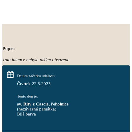
Popis:
Tato intence nebyla nikým obsazena.
Datum začátku události
Čtvrtek 22.5.2025
Tento den je:
sv. Rity z Cascie, řeholnice
(nezávazná památka)
Bílá barva                                                                            