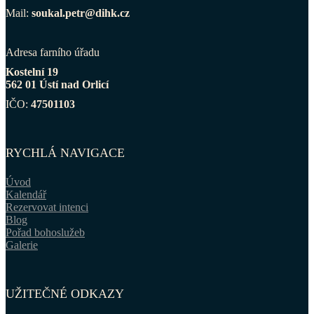
Mail:
soukal.petr@dihk.cz
Adresa farního úřadu
Kostelní 19
562 01 Ústí nad Orlicí
IČO:
47501103
RYCHLÁ NAVIGACE
Úvod
Kalendář
Rezervovat intenci
Blog
Pořad bohoslužeb
Galerie
UŽITEČNÉ ODKAZY