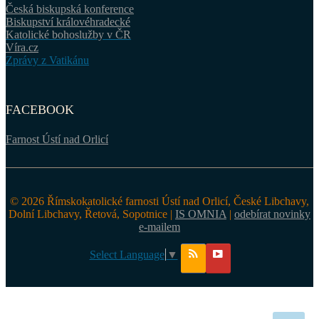
Česká biskupská konference
Biskupství královéhradecké
Katolické bohoslužby v ČR
Víra.cz
Zprávy z Vatikánu
FACEBOOK
Farnost Ústí nad Orlicí
© 2026 Římskokatolické farnosti Ústí nad Orlicí, České Libchavy,
Dolní Libchavy, Řetová, Sopotnice |
IS OMNIA
|
odebírat novinky
e-mailem
Select Language
▼