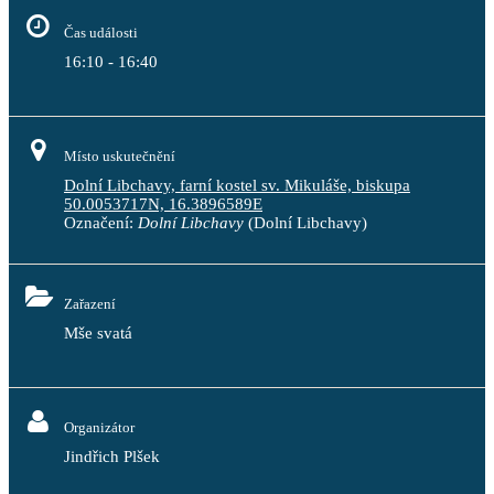
Čas události
16:10 - 16:40
Místo uskutečnění
Dolní Libchavy, farní kostel sv. Mikuláše, biskupa
50.0053717N, 16.3896589E
Označení:
Dolní Libchavy
(Dolní Libchavy)
Zařazení
Mše svatá
Organizátor
Jindřich Plšek