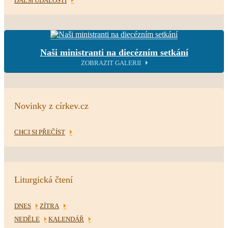
DALŠÍ UDÁLOSTI
Naši ministranti na diecézním setkání
ZOBRAZIT GALERII
Novinky z církev.cz
CHCI SI PŘEČÍST
Liturgická čtení
DNES
ZÍTRA
NEDĚLE
KALENDÁŘ