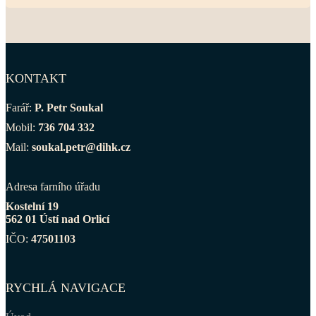
KONTAKT
Farář:
P. Petr Soukal
Mobil:
736 704 332
Mail:
soukal.petr@dihk.cz
Adresa farního úřadu
Kostelní 19
562 01 Ústí nad Orlicí
IČO:
47501103
RYCHLÁ NAVIGACE