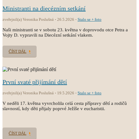
Ministranti na diecézním setkání
zveřejnil(a) Veronika Poslušná
26.5.2026
Stalo se + foto
Naši ministranti se v sobotu 23. května v doprovodu otce Petra a
Vojty D. vypravili na Diecézní setkání vlakem.
ČÍST DÁL
První svaté přijímání dětí
zveřejnil(a) Veronika Poslušná
19.5.2026
Stalo se + foto
V neděli 17. května vyvrcholila celá cesta přípravy dětí a rodičů
slavností, kdy děti přijaly poprvé Ježíše v eucharistii.
ČÍST DÁL