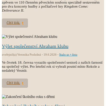
zpěvem ve 110 členném pěveckém souboru speciálně sestaveném
pro dva koncerty hudby z počítačové hry
Kingdom Come:
Deliverance II
.
ČÍST DÁL
Výlet společenství Abraham klubu
zveřejnil(a) Veronika Poslušná
19.6.2026
Stalo se + foto
Ve čtvrtek 18. června vyrazilo společenství seniorů z našich farností
na společný výlet. Pro letošní rok si vybrali poutní místo Rokole a
nedaleký Vesmír.
ČÍST DÁL