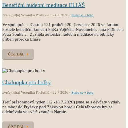
Benefiční hudební meditace ELIÁŠ
zveřejnil(a) Veronika Poslušná
24.7.2026
Stalo se + foto
Ve spolupráci s Cestou 121 proběhl 20. července 2026 ve farním
kostele benefiční koncert kněží Vojtěcha Novotného, Jana Pitřince a
Petra Soukala. Zazněla autorská hudební meditace na biblický
příběh proroka Eliáše
ČÍST DÁL
Chaloupka pro holky
zveřejnil(a) Veronika Poslušná
22.7.2026
Stalo se + foto
Třetí prázdninový týden (12.-18.7.2026) jsme se s děvčaty vydaly
na tábor do Fryšavy pod Žákovou horou.Celá táborová hra se
odehrávala ve světě zvaném Narnie.
ČÍST DÁL