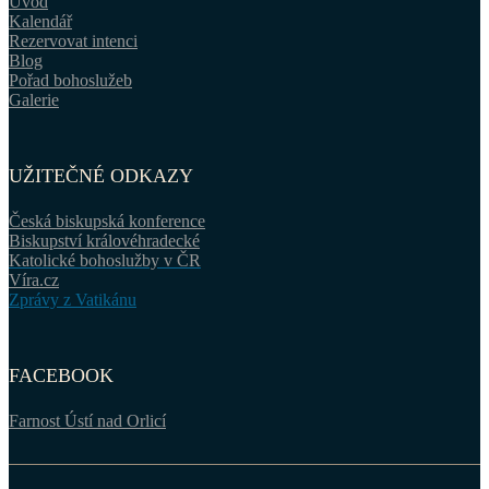
Úvod
Kalendář
Rezervovat intenci
Blog
Pořad bohoslužeb
Galerie
UŽITEČNÉ ODKAZY
Česká biskupská konference
Biskupství královéhradecké
Katolické bohoslužby v ČR
Víra.cz
Zprávy z Vatikánu
FACEBOOK
Farnost Ústí nad Orlicí