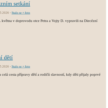
ézním setkání
.5.2026
Stalo se + foto
3. května v doprovodu otce Petra a Vojty D. vypravili na Diecézní
í dětí
.5.2026
Stalo se + foto
 celá cesta přípravy dětí a rodičů slavností, kdy děti přijaly poprvé