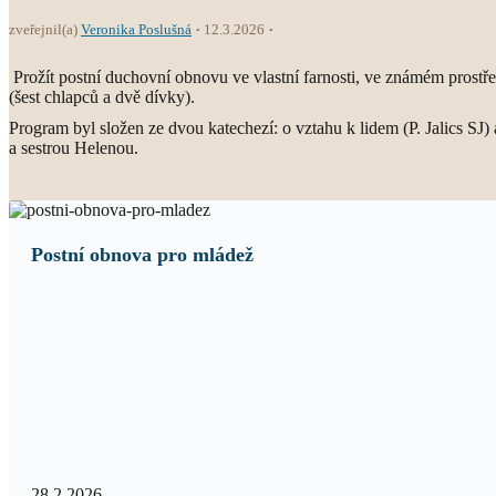
zveřejnil(a)
Veronika Poslušná
12.3.2026
Prožít postní duchovní obnovu ve vlastní farnosti, ve známém prostře
(šest chlapců a dvě dívky).
Program byl složen ze dvou katechezí: o vztahu k lidem (P. Jalics SJ)
a sestrou Helenou.
Postní obnova pro mládež
28.2.2026