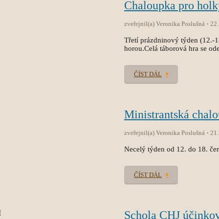
Chaloupka pro holk
zveřejnil(a) Veronika Poslušná
22
Třetí prázdninový týden (12.-
horou.Celá táborová hra se od
ČÍST DÁL
Ministrantská chal
zveřejnil(a) Veronika Poslušná
21
Necelý týden od 12. do 18. čer
ČÍST DÁL
Schola CHJ účinko