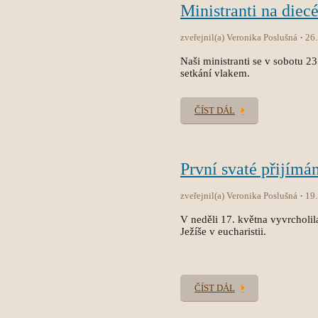
Ministranti na diec
zveřejnil(a) Veronika Poslušná
26
Naši ministranti se v sobotu 2
setkání vlakem.
ČÍST DÁL
První svaté přijímán
zveřejnil(a) Veronika Poslušná
19
V neděli 17. května vyvrcholila
Ježíše v eucharistii.
ČÍST DÁL