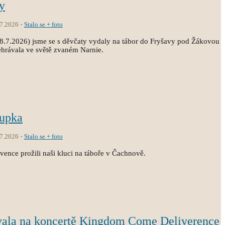
y
.7.2026
Stalo se + foto
18.7.2026) jsme se s děvčaty vydaly na tábor do Fryšavy pod Žákovou
ehrávala ve světě zvaném Narnie.
oupka
.7.2026
Stalo se + foto
vence prožili naši kluci na táboře v Čachnově.
vala na koncertě Kingdom Come Deliverence