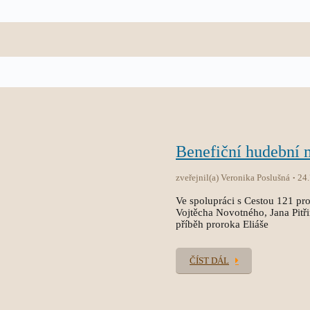
Benefiční hudební
zveřejnil(a) Veronika Poslušná
24
Ve spolupráci s Cestou 121 pro
Vojtěcha Novotného, Jana Pitř
příběh proroka Eliáše
ČÍST DÁL