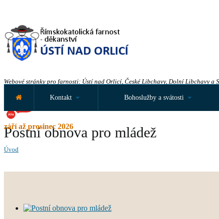
Webové stránky pro farnosti: Ústí nad Orlicí, České Libchavy, Dolní Libchavy a 
Kontakt
Bohoslužby a svátosti
září až prosinec 2026
Postní obnova pro mládež
Úvod