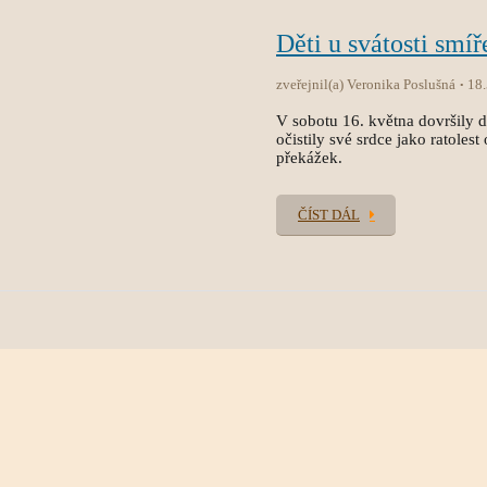
Děti u svátosti smíř
zveřejnil(a) Veronika Poslušná
18
V sobotu 16. května dovršily dět
očistily své srdce jako ratole
překážek.
ČÍST DÁL