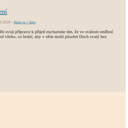
ení
.5.2026
Stalo se + foto
i svoji přípravu k přijetí eucharistie tím, že ve svátosti smíření
st od všeho, co brání, aby v něm mohl působit Duch svatý bez