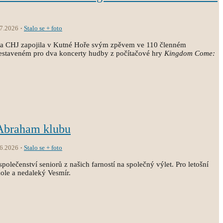
.7.2026
Stalo se + foto
ola CHJ zapojila v Kutné Hoře svým zpěvem ve 110 členném
estaveném pro dva koncerty hudby z počítačové hry
Kingdom Come:
 Abraham klubu
.6.2026
Stalo se + foto
společenství seniorů z našich farností na společný výlet. Pro letošní
kole a nedaleký Vesmír.