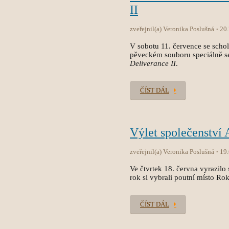
II
zveřejnil(a) Veronika Poslušná
20
V sobotu 11. července se sch
pěveckém souboru speciálně s
Deliverance II
.
ČÍST DÁL
Výlet společenství
zveřejnil(a) Veronika Poslušná
19
Ve čtvrtek 18. června vyrazilo 
rok si vybrali poutní místo Ro
ČÍST DÁL