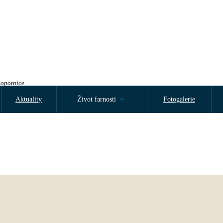
Sopotnice.
Aktuality
Život farnosti
Fotogalerie