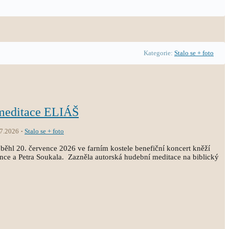
Kategorie:
Stalo se + foto
 meditace ELIÁŠ
.7.2026
Stalo se + foto
běhl 20. července 2026 ve farním kostele benefiční koncert kněží
ince a Petra Soukala. Zazněla autorská hudební meditace na biblický