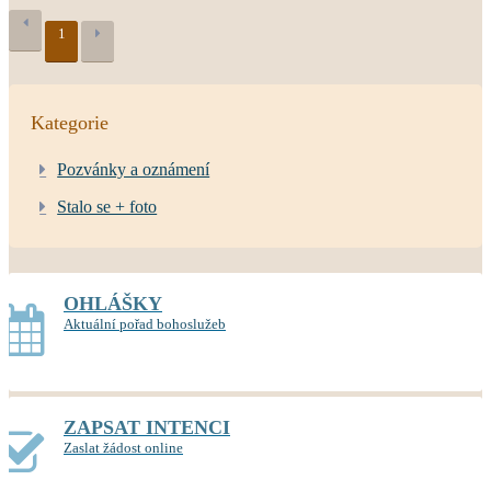
1
Kategorie
Pozvánky a oznámení
Stalo se + foto
OHLÁŠKY
Aktuální pořad bohoslužeb
ZAPSAT INTENCI
Zaslat žádost online