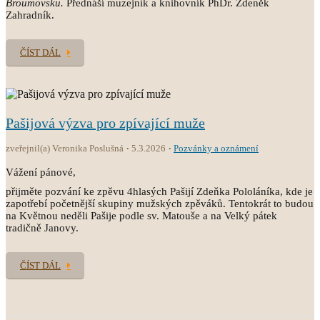
Broumovsku.
Přednáší muzejník a knihovník PhDr. Zdeněk
Zahradník.
ČÍST DÁL
Pašijová výzva pro zpívající muže
zveřejnil(a) Veronika Poslušná
5.3.2026
Pozvánky a oznámení
Vážení pánové,
přijměte pozvání ke zpěvu 4hlasých Pašijí Zdeňka Pololáníka, kde je
zapotřebí početnější skupiny mužských zpěváků. Tentokrát to budou
na Květnou neděli Pašije podle sv. Matouše a na Velký pátek
tradičně Janovy.
ČÍST DÁL