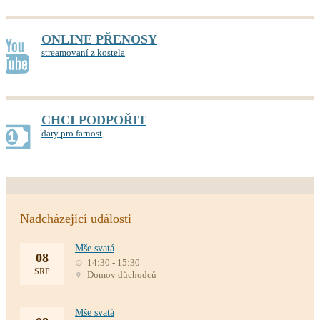
ONLINE PŘENOSY
streamovaní z kostela
CHCI PODPOŘIT
dary pro farnost
Nadcházející události
Mše svatá
08
14:30 - 15:30
SRP
Domov důchodců
Mše svatá