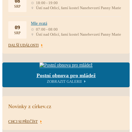
08
18:00 - 19:00
SRP
Ústí nad Orlicí, farní kostel Nanebevzetí Panny Marie
Mše svatá
09
07:00 - 08:00
SRP
Ústí nad Orlicí, farní kostel Nanebevzetí Panny Marie
DALŠÍ UDÁLOSTI
Postní obnova pro mládež
ZOBRAZIT GALERII
Novinky z církev.cz
CHCI SI PŘEČÍST