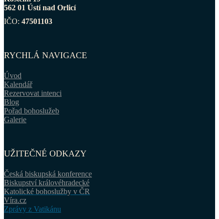
562 01 Ústí nad Orlicí
IČO:
47501103
RYCHLÁ NAVIGACE
Úvod
Kalendář
Rezervovat intenci
Blog
Pořad bohoslužeb
Galerie
UŽITEČNÉ ODKAZY
Česká biskupská konference
Biskupství královéhradecké
Katolické bohoslužby v ČR
Víra.cz
Zprávy z Vatikánu