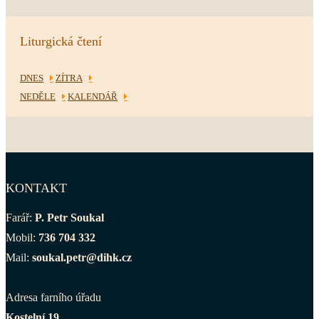
Liturgická čtení
DNES
ZÍTRA
NEDĚLE
KALENDÁŘ
KONTAKT
Farář:
P. Petr Soukal
Mobil:
736 704 332
Mail:
soukal.petr@dihk.cz
Adresa farního úřadu
Kostelní 19