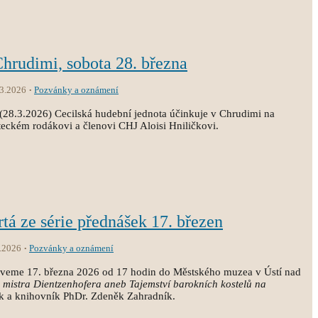
Chrudimi, sobota 28. března
.3.2026
Pozvánky a oznámení
(28.3.2026) Cecilská hudební jednota účinkuje v Chrudimi na
eckém rodákovi a členovi CHJ Aloisi Hniličkovi.
rtá ze série přednášek 17. březen
.2026
Pozvánky a oznámení
zveme 17. března 2026 od 17 hodin do Městského muzea v Ústí nad
a mistra Dientzenhofera aneb Tajemství barokních kostelů na
k a knihovník PhDr. Zdeněk Zahradník.