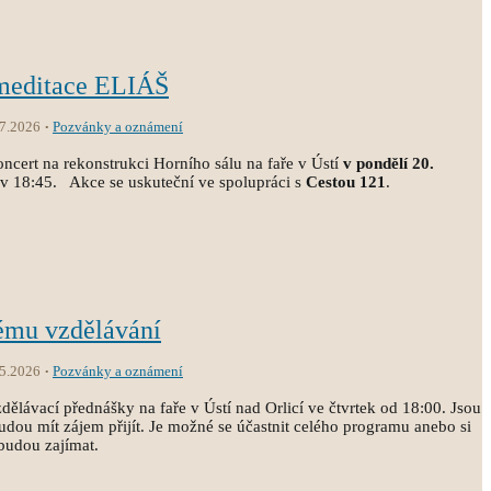
 meditace ELIÁŠ
.7.2026
Pozvánky a oznámení
ncert na rekonstrukci Horního sálu na faře v Ústí
v pondělí 20.
 v 18:45. Akce se uskuteční ve spolupráci s
Cestou 121
.
ému vzdělávání
.5.2026
Pozvánky a oznámení
lávací přednášky na faře v Ústí nad Orlicí ve čtvrtek od 18:00. Jsou
udou mít zájem přijít. Je možné se účastnit celého programu anebo si
 budou zajímat.