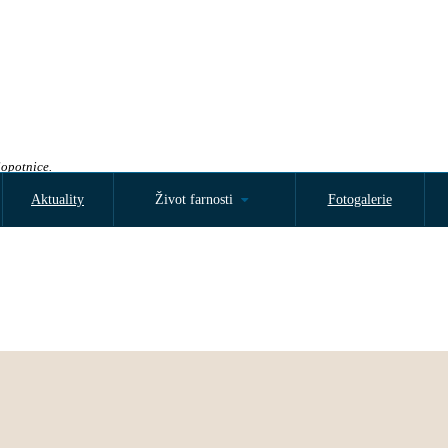
Sopotnice.
Aktuality
Život farnosti
Fotogalerie