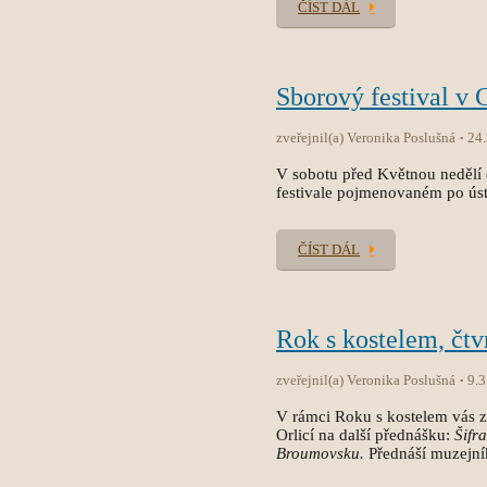
ČÍST DÁL
Sborový festival v 
zveřejnil(a) Veronika Poslušná
24
V sobotu před Květnou nedělí 
festivale pojmenovaném po úst
ČÍST DÁL
Rok s kostelem, čtv
zveřejnil(a) Veronika Poslušná
9.3
V rámci Roku s kostelem vás 
Orlicí na další přednášku:
Šifr
Broumovsku.
Přednáší muzejní