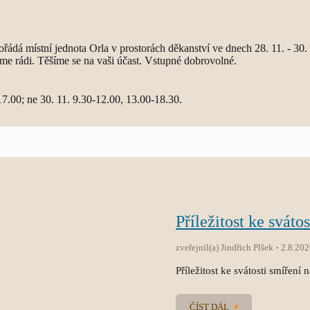
ádá místní jednota Orla v prostorách děkanství ve dnech 28. 11. - 30. 
me rádi. Těšíme se na vaši účast. Vstupné dobrovolné.
17.00; ne 30. 11. 9.30-12.00, 13.00-18.30.
Příležitost ke sváto
zveřejnil(a) Jindřich Plšek
2.8.202
Příležitost ke svátosti smíření 
ČÍST DÁL