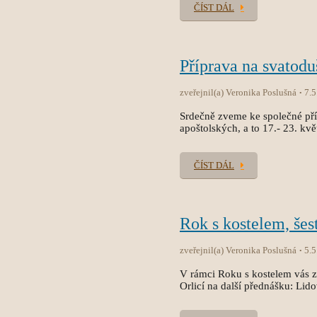
ČÍST DÁL
Příprava na svatodu
zveřejnil(a) Veronika Poslušná
7.5
Srdečně zveme ke společné pří
apoštolských, a to 17.- 23. kvě
ČÍST DÁL
Rok s kostelem, šes
zveřejnil(a) Veronika Poslušná
5.5
V rámci Roku s kostelem vás 
Orlicí na další přednášku: Li