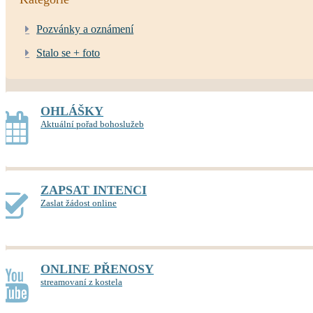
Pozvánky a oznámení
Stalo se + foto
OHLÁŠKY
Aktuální pořad bohoslužeb
ZAPSAT INTENCI
Zaslat žádost online
ONLINE PŘENOSY
streamovaní z kostela