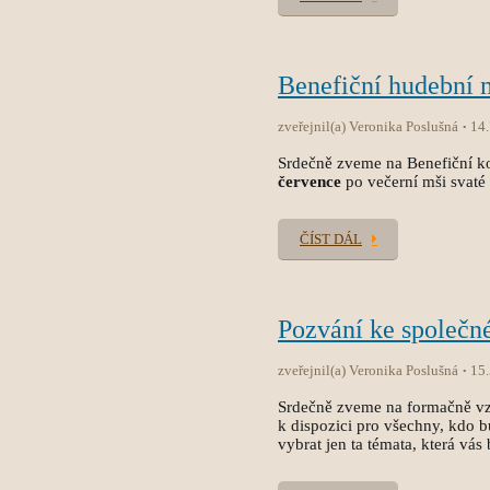
Benefiční hudební
zveřejnil(a) Veronika Poslušná
14
Srdečně zveme na Benefiční ko
července
po večerní mši svaté
ČÍST DÁL
Pozvání ke společn
zveřejnil(a) Veronika Poslušná
15
Srdečně zveme na formačně vzdě
k dispozici pro všechny, kdo b
vybrat jen ta témata, která vás