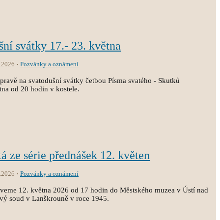
šní svátky 17.- 23. května
.2026
Pozvánky a oznámení
pravě na svatodušní svátky četbou Písma svatého - Skutků
tna od 20 hodin v kostele.
tá ze série přednášek 12. květen
.2026
Pozvánky a oznámení
zveme 12. května 2026 od 17 hodin do Městského muzea v Ústí nad
dový soud v Lanškrouně v roce 1945.