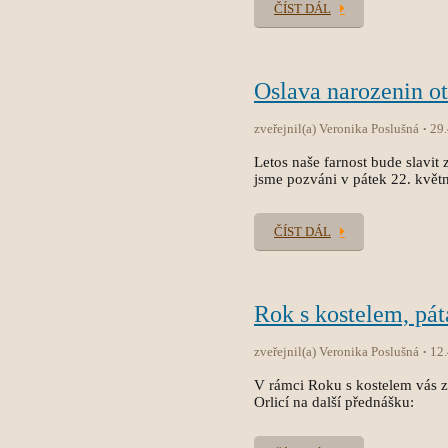
ČÍST DÁL
Oslava narozenin ot
zveřejnil(a) Veronika Poslušná
29
Letos naše farnost bude slavi
jsme pozváni v pátek 22. květ
ČÍST DÁL
Rok s kostelem, pát
zveřejnil(a) Veronika Poslušná
12
V rámci Roku s kostelem vás 
Orlicí na další přednášku: