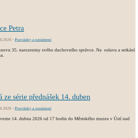
ce Petra
.4.2026
Pozvánky a oznámení
t znovu 35. narozeniny svého duchovního správce. Na oslavu a setkání
na.
á ze série přednášek 14. duben
.4.2026
Pozvánky a oznámení
zveme 14. dubna 2026 od 17 hodin do Městského muzea v Ústí nad