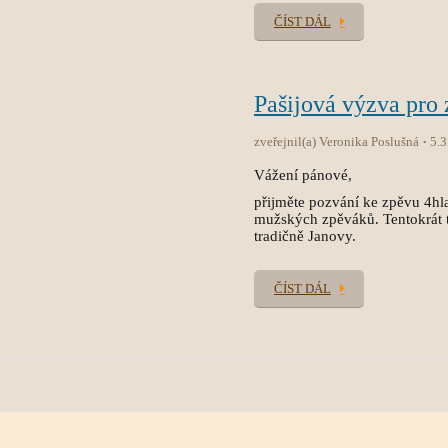
ČÍST DÁL
Pašijová výzva pro 
zveřejnil(a) Veronika Poslušná
5.3
Vážení pánové,
přijměte pozvání ke zpěvu 4hla
mužských zpěváků. Tentokrát t
tradičně Janovy.
ČÍST DÁL