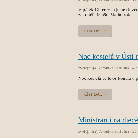
V pátek 12. června jsme slave
zakončili letošní školní rok.
ČÍST DÁL
Noc kostelů v Ústí 
zveřejnil(a) Veronika Poslušná
4.6
Noc kostelů se letos konala v p
ČÍST DÁL
Ministranti na diec
zveřejnil(a) Veronika Poslušná
26