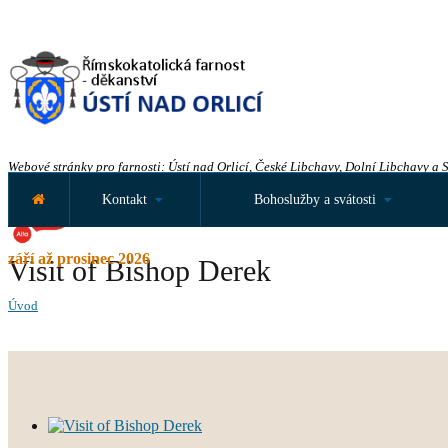
Webové stránky pro farnosti: Ústí nad Orlicí, České Libchavy, Dolní Libchavy a 
Kontakt
Bohoslužby a svátosti
září až prosinec 2026
Visit of Bishop Derek
Úvod