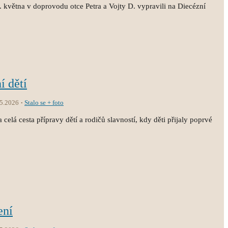
3. května v doprovodu otce Petra a Vojty D. vypravili na Diecézní
í dětí
.5.2026
Stalo se + foto
 celá cesta přípravy dětí a rodičů slavností, kdy děti přijaly poprvé
ení