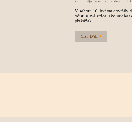
zveřejnil(a) Veronika Poslušná
18
V sobotu 16. května dovršily dět
očistily své srdce jako ratole
překážek.
ČÍST DÁL