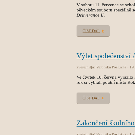
V sobotu 11. července se sch
pěveckém souboru speciálně s
Deliverance II
.
ČÍST DÁL
Výlet společenství
zveřejnil(a) Veronika Poslušná
19
Ve čtvrtek 18. června vyrazilo 
rok si vybrali poutní místo Ro
ČÍST DÁL
Zakončení školního
zveřejnil(a) Veronika Poslušná
15