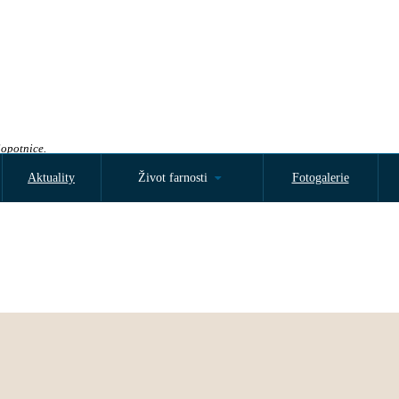
Sopotnice.
Aktuality
Život farnosti
Fotogalerie