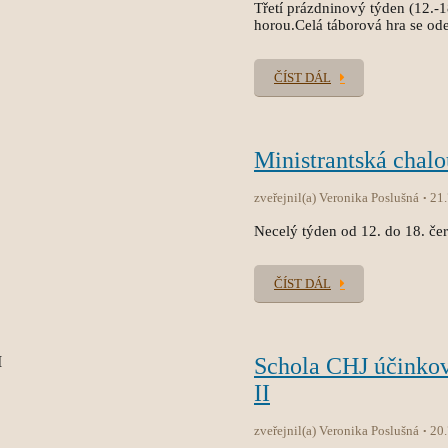
Třetí prázdninový týden (12.-
horou.Celá táborová hra se od
ČÍST DÁL
Ministrantská chal
zveřejnil(a) Veronika Poslušná
21
Necelý týden od 12. do 18. čer
ČÍST DÁL
Schola CHJ účinko
II
zveřejnil(a) Veronika Poslušná
20