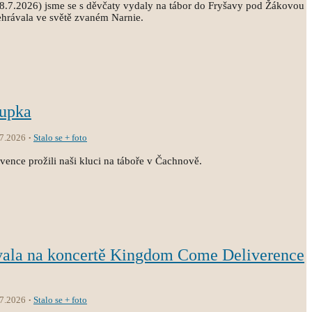
18.7.2026) jsme se s děvčaty vydaly na tábor do Fryšavy pod Žákovou
ehrávala ve světě zvaném Narnie.
oupka
.7.2026
Stalo se + foto
vence prožili naši kluci na táboře v Čachnově.
vala na koncertě Kingdom Come Deliverence
.7.2026
Stalo se + foto