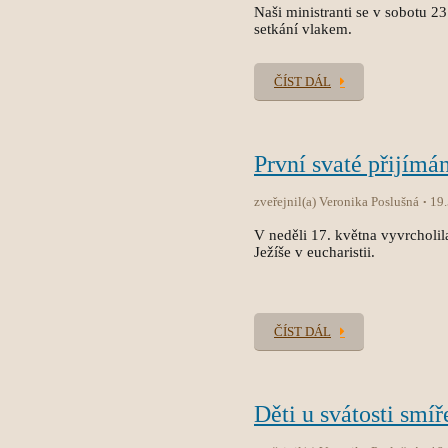
Naši ministranti se v sobotu 2
setkání vlakem.
ČÍST DÁL
První svaté přijímán
zveřejnil(a) Veronika Poslušná
19
V neděli 17. května vyvrcholila
Ježíše v eucharistii.
ČÍST DÁL
Děti u svátosti smíř