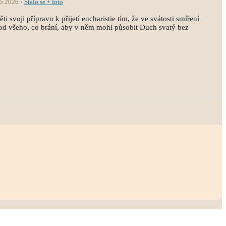
.5.2026
Stalo se + foto
i svoji přípravu k přijetí eucharistie tím, že ve svátosti smíření
st od všeho, co brání, aby v něm mohl působit Duch svatý bez