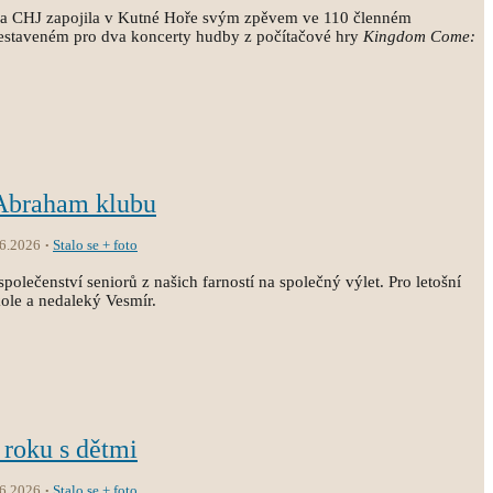
ola CHJ zapojila v Kutné Hoře svým zpěvem ve 110 členném
estaveném pro dva koncerty hudby z počítačové hry
Kingdom Come:
 Abraham klubu
.6.2026
Stalo se + foto
společenství seniorů z našich farností na společný výlet. Pro letošní
kole a nedaleký Vesmír.
 roku s dětmi
.6.2026
Stalo se + foto