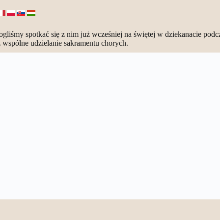
gliśmy spotkać się z nim już wcześniej na świętej w dziekanacie podcz
ż wspólne udzielanie sakramentu chorych.