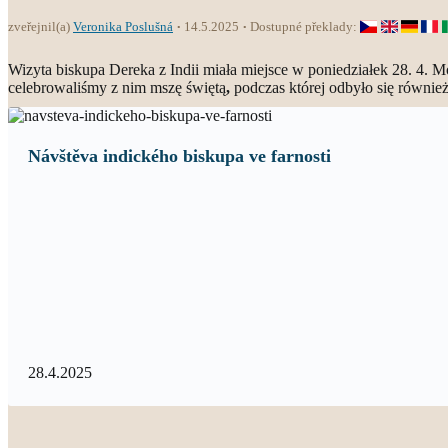
zveřejnil(a)
Veronika Poslušná
14.5.2025
Dostupné překlady:
Wizyta biskupa Dereka z Indii miała miejsce w poniedziałek 28. 4. Mo
celebrowaliśmy z nim mszę świętą
,
podczas której odbyło się równie
Návštěva indického biskupa ve farnosti
28.4.2025