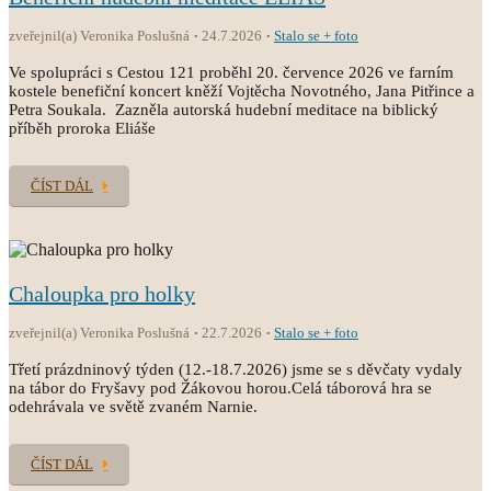
zveřejnil(a) Veronika Poslušná
24.7.2026
Stalo se + foto
Ve spolupráci s Cestou 121 proběhl 20. července 2026 ve farním
kostele benefiční koncert kněží Vojtěcha Novotného, Jana Pitřince a
Petra Soukala. Zazněla autorská hudební meditace na biblický
příběh proroka Eliáše
ČÍST DÁL
Chaloupka pro holky
zveřejnil(a) Veronika Poslušná
22.7.2026
Stalo se + foto
Třetí prázdninový týden (12.-18.7.2026) jsme se s děvčaty vydaly
na tábor do Fryšavy pod Žákovou horou.Celá táborová hra se
odehrávala ve světě zvaném Narnie.
ČÍST DÁL