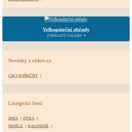
Velkopáteční obřady
ZOBRAZIT GALERII
Novinky z církev.cz
CHCI SI PŘEČÍST
Liturgická čtení
DNES
ZÍTRA
NEDĚLE
KALENDÁŘ