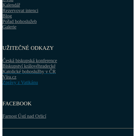
Kalendář
Rezervovat intenci
Blog
Pořad bohoslužeb
Galerie
UŽITEČNÉ ODKAZY
Česká biskupská konference
Biskupství královéhradecké
Katolické bohoslužby v ČR
Víra.cz
Zprávy z Vatikánu
FACEBOOK
Farnost Ústí nad Orlicí