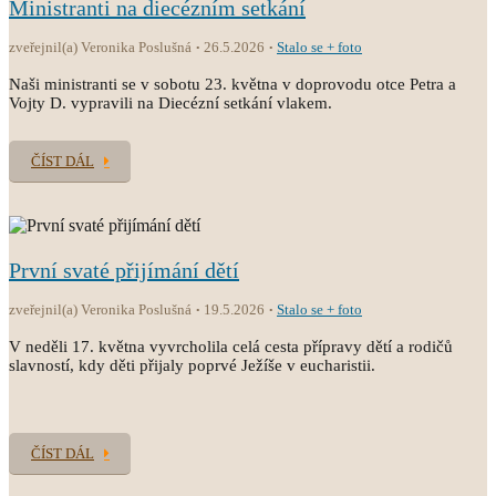
Ministranti na diecézním setkání
zveřejnil(a) Veronika Poslušná
26.5.2026
Stalo se + foto
Naši ministranti se v sobotu 23. května v doprovodu otce Petra a
Vojty D. vypravili na Diecézní setkání vlakem.
ČÍST DÁL
První svaté přijímání dětí
zveřejnil(a) Veronika Poslušná
19.5.2026
Stalo se + foto
V neděli 17. května vyvrcholila celá cesta přípravy dětí a rodičů
slavností, kdy děti přijaly poprvé Ježíše v eucharistii.
ČÍST DÁL