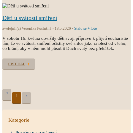
Děti u svátosti smíření
zveřejnil(a) Veronika Poslušná
18.5.2026
Stalo se + foto
V sobotu 16. května dovršily děti svoji přípravu k přijetí eucharistie
tím, že ve svátosti smíření očistily své srdce jako ratolest od všeho,
co brání, aby v něm mohl působit Duch svatý bez překážek.
ČÍST DÁL
1
Kategorie
Pozvánky a oznámení