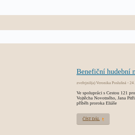
Benefiční hudební
zveřejnil(a) Veronika Poslušná
24
Ve spolupráci s Cestou 121 pro
Vojtěcha Novotného, Jana Pitř
příběh proroka Eliáše
ČÍST DÁL