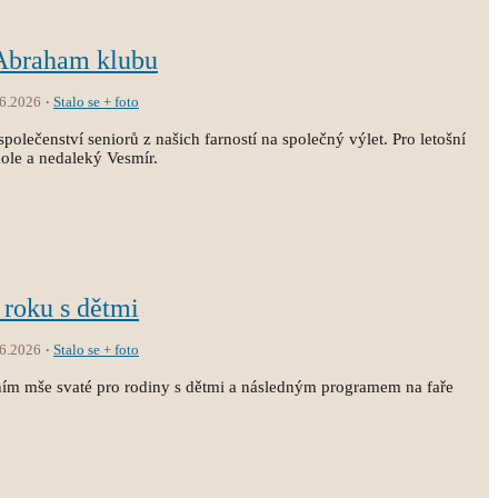
 Abraham klubu
.6.2026
Stalo se + foto
společenství seniorů z našich farností na společný výlet. Pro letošní
kole a nedaleký Vesmír.
 roku s dětmi
.6.2026
Stalo se + foto
ním mše svaté pro rodiny s dětmi a následným programem na faře