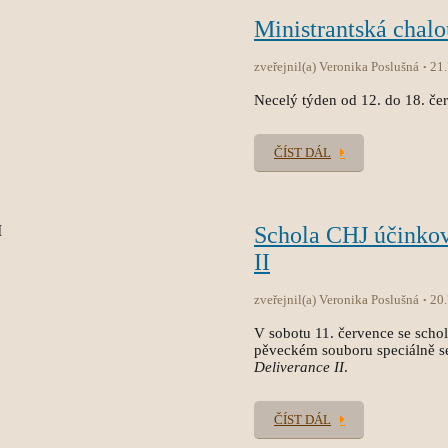
Ministrantská chal
zveřejnil(a) Veronika Poslušná
21
Necelý týden od 12. do 18. čer
ČÍST DÁL
Schola CHJ účinko
II
zveřejnil(a) Veronika Poslušná
20
V sobotu 11. července se sch
pěveckém souboru speciálně s
Deliverance II
.
ČÍST DÁL