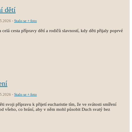
í dětí
.5.2026
Stalo se + foto
 celá cesta přípravy dětí a rodičů slavností, kdy děti přijaly poprvé
ení
.5.2026
Stalo se + foto
i svoji přípravu k přijetí eucharistie tím, že ve svátosti smíření
st od všeho, co brání, aby v něm mohl působit Duch svatý bez