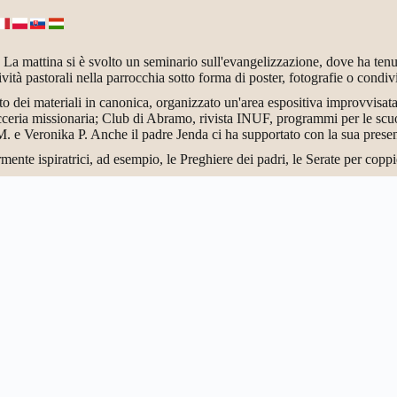
. La mattina si è svolto un seminario sull'evangelizzazione, dove ha ten
ività pastorali nella parrocchia sotto forma di poster, fotografie o condi
 dei materiali in canonica, organizzato un'area espositiva improvvisat
cceria missionaria; Club di Abramo, rivista INUF, programmi per le scuol
 M. e Veronika P. Anche il padre Jenda ci ha supportato con la sua presen
rmente ispiratrici, ad esempio, le Preghiere dei padri, le Serate per coppie