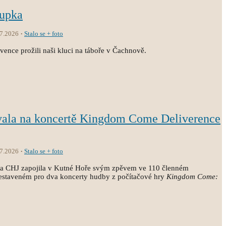
oupka
.7.2026
Stalo se + foto
vence prožili naši kluci na táboře v Čachnově.
vala na koncertě Kingdom Come Deliverence
.7.2026
Stalo se + foto
ola CHJ zapojila v Kutné Hoře svým zpěvem ve 110 členném
estaveném pro dva koncerty hudby z počítačové hry
Kingdom Come: