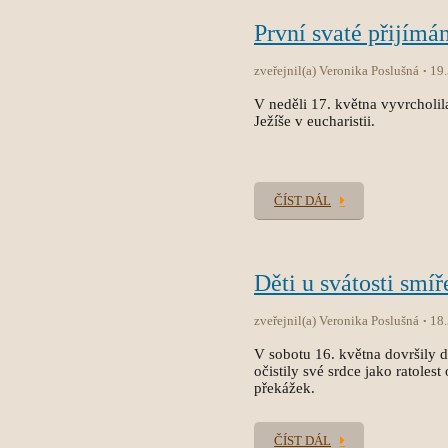
První svaté přijímán
zveřejnil(a) Veronika Poslušná
19
V neděli 17. května vyvrcholila
Ježíše v eucharistii.
ČÍST DÁL
Děti u svátosti smíř
zveřejnil(a) Veronika Poslušná
18
V sobotu 16. května dovršily dět
očistily své srdce jako ratole
překážek.
ČÍST DÁL