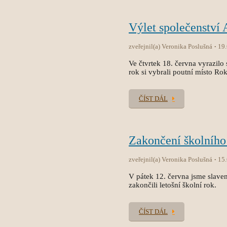
Výlet společenství
zveřejnil(a) Veronika Poslušná
19
Ve čtvrtek 18. června vyrazilo 
rok si vybrali poutní místo Ro
ČÍST DÁL
Zakončení školního
zveřejnil(a) Veronika Poslušná
15
V pátek 12. června jsme slave
zakončili letošní školní rok.
ČÍST DÁL