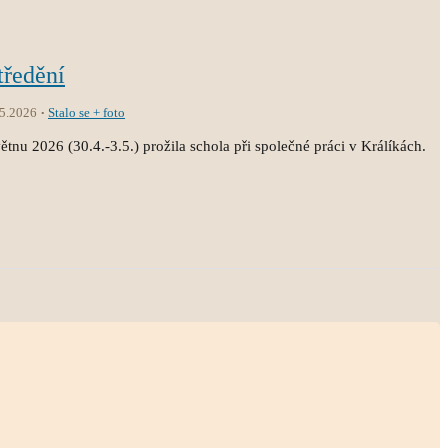
tředění
.5.2026
Stalo se + foto
tnu 2026 (30.4.-3.5.) prožila schola při společné práci v Králíkách.