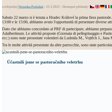
zveřejnil(a)
Veronika Poslušná
25.3.2025
Dostupné překlady:
Sabato 22 marzo si è tenuta a Hradec Králové la prima fiera pastorale
13:00 e le 15:00, abbiamo avuto l'opportunità di presentare diverse att
Dato che abbiamo concordato al PRF di partecipare, abbiamo preparato
Adalbertinum. Le attività proposte (Giornata di pellegrinaggio e Pasti
ecc.) sono state presentate volentieri da Ludmila M., Vojtěch J., Jana
Tra le molte attività presentate da altre parrocchie, sono state particola
Účastnili jsme se pastoračního veletrhu