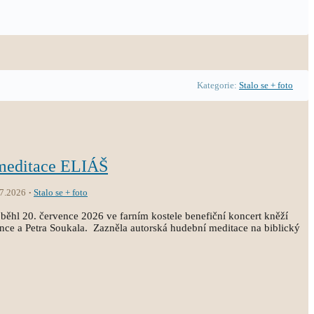
Kategorie:
Stalo se + foto
 meditace ELIÁŠ
.7.2026
Stalo se + foto
běhl 20. července 2026 ve farním kostele benefiční koncert kněží
ince a Petra Soukala. Zazněla autorská hudební meditace na biblický