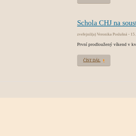
Schola CHJ na sous
zveřejnil(a) Veronika Poslušná
15
První prodloužený víkend v kvě
ČÍST DÁL