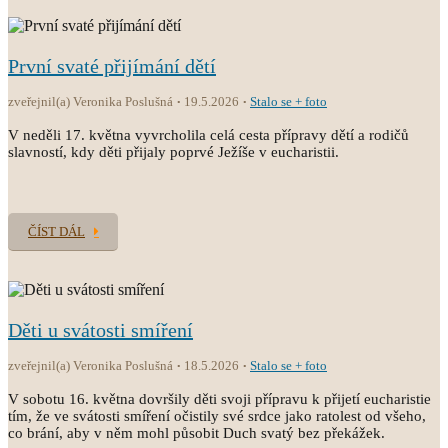
První svaté přijímání dětí
zveřejnil(a) Veronika Poslušná
19.5.2026
Stalo se + foto
V neděli 17. května vyvrcholila celá cesta přípravy dětí a rodičů
slavností, kdy děti přijaly poprvé Ježíše v eucharistii.
ČÍST DÁL
Děti u svátosti smíření
zveřejnil(a) Veronika Poslušná
18.5.2026
Stalo se + foto
V sobotu 16. května dovršily děti svoji přípravu k přijetí eucharistie
tím, že ve svátosti smíření očistily své srdce jako ratolest od všeho,
co brání, aby v něm mohl působit Duch svatý bez překážek.