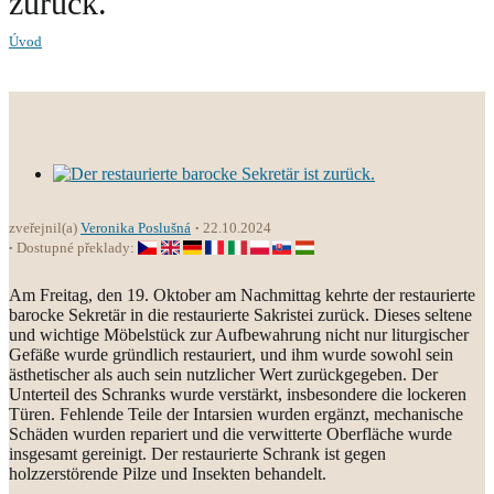
zurück.
Úvod
zveřejnil(a)
Veronika Poslušná
22.10.2024
Dostupné překlady:
Am Freitag, den 19. Oktober am Nachmittag kehrte der restaurierte
barocke Sekretär in die restaurierte Sakristei zurück. Dieses seltene
und wichtige Möbelstück zur Aufbewahrung nicht nur liturgischer
Gefäße wurde gründlich restauriert, und ihm wurde sowohl sein
ästhetischer als auch sein nutzlicher Wert zurückgegeben. Der
Unterteil des Schranks wurde verstärkt, insbesondere die lockeren
Türen. Fehlende Teile der Intarsien wurden ergänzt, mechanische
Schäden wurden repariert und die verwitterte Oberfläche wurde
insgesamt gereinigt. Der restaurierte Schrank ist gegen
holzzerstörende Pilze und Insekten behandelt.