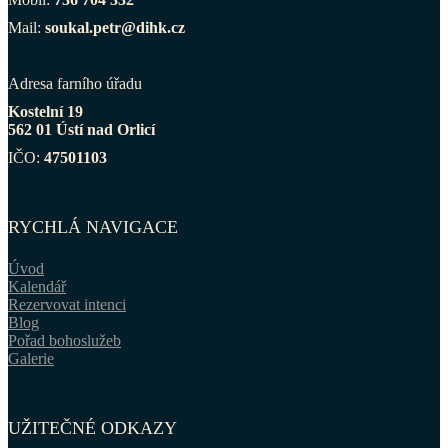
Mail:
soukal.petr@dihk.cz
Adresa farního úřadu
Kostelní 19
562 01 Ústí nad Orlicí
IČO:
47501103
RYCHLÁ NAVIGACE
Úvod
Kalendář
Rezervovat intenci
Blog
Pořad bohoslužeb
Galerie
UŽITEČNÉ ODKAZY