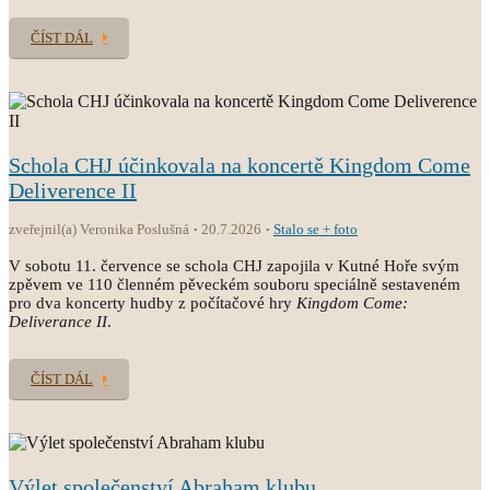
ČÍST DÁL
Schola CHJ účinkovala na koncertě Kingdom Come
Deliverence II
zveřejnil(a) Veronika Poslušná
20.7.2026
Stalo se + foto
V sobotu 11. července se schola CHJ zapojila v Kutné Hoře svým
zpěvem ve 110 členném pěveckém souboru speciálně sestaveném
pro dva koncerty hudby z počítačové hry
Kingdom Come:
Deliverance II
.
ČÍST DÁL
Výlet společenství Abraham klubu