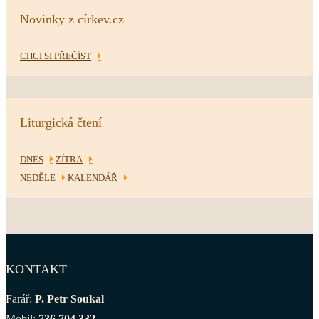
Novinky z církev.cz
CHCI SI PŘEČÍST
Liturgická čtení
DNES
ZÍTRA
NEDĚLE
KALENDÁŘ
KONTAKT
Farář:
P. Petr Soukal
Mobil:
736 704 332