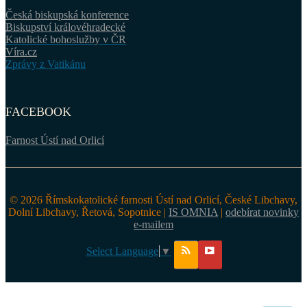
Česká biskupská konference
Biskupství královéhradecké
Katolické bohoslužby v ČR
Víra.cz
Zprávy z Vatikánu
FACEBOOK
Farnost Ústí nad Orlicí
© 2026 Římskokatolické farnosti Ústí nad Orlicí, České Libchavy,
Dolní Libchavy, Řetová, Sopotnice |
IS OMNIA
|
odebírat novinky
e-mailem
Select Language
▼