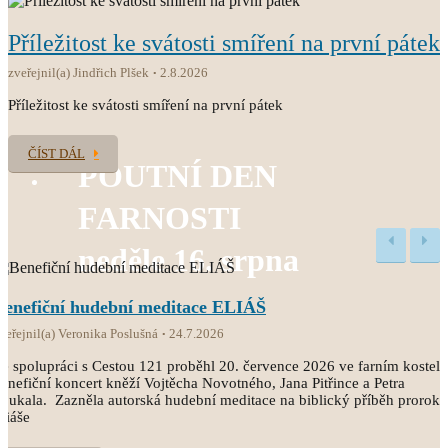
Příležitost ke svátosti smíření na první pátek
zveřejnil(a) Jindřich Plšek
2.8.2026
Příležitost ke svátosti smíření na první pátek
ČÍST DÁL
POUTNÍ DEN
FARNOSTI
neděle 16. srpna
Benefiční hudební meditace ELIÁŠ
veřejnil(a) Veronika Poslušná
24.7.2026
e spolupráci s Cestou 121 proběhl 20. července 2026 ve farním kostele
enefiční koncert kněží Vojtěcha Novotného, Jana Pitřince a Petra
oukala. Zazněla autorská hudební meditace na biblický příběh proroka
liáše