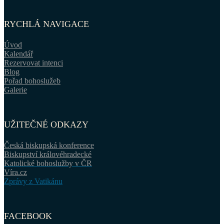
RYCHLÁ NAVIGACE
Úvod
Kalendář
Rezervovat intenci
Blog
Pořad bohoslužeb
Galerie
UŽITEČNÉ ODKAZY
Česká biskupská konference
Biskupství královéhradecké
Katolické bohoslužby v ČR
Víra.cz
Zprávy z Vatikánu
FACEBOOK