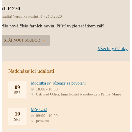
INUF 270
ahrál(a) Veronika Poslušná
21.6.2026
yšlo nové číslo farních novin. Příští vyjde začátkem září.
STÁHNOUT SOUBOR
Všechny články
Nadcházející události
Modlitba sv. růžence za povolání
09
18:00 - 18:30
SRP
Ústí nad Orlicí, farní kostel Nanebevzetí Panny Marie
Mše svatá
10
09:00 - 10:00
SRP
penzion