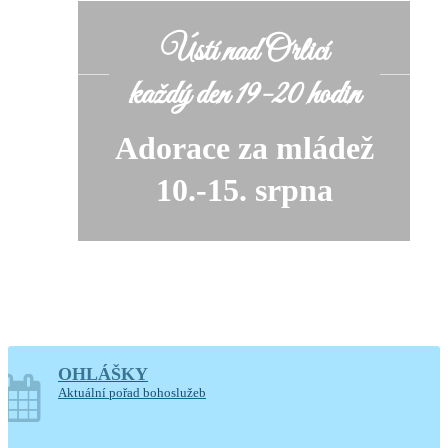
Ústí nad Orlicí
každý den 19-20 hodin
Adorace za mládež
10.-15. srpna
OHLÁŠKY
soboty o prázdninách
Aktuální pořad bohoslužeb
14-17.30 hodin