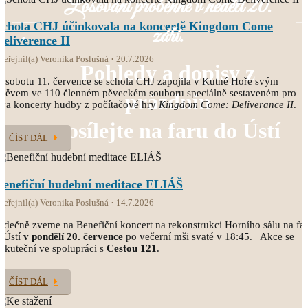
Losování proběhne v neděli 20.
Schola CHJ účinkovala na koncertě Kingdom Come
září.
Deliverence II
veřejnil(a) Veronika Poslušná
20.7.2026
Pohledy a dopisy z
 sobotu 11. července se schola CHJ zapojila v Kutné Hoře svým
pěvem ve 110 členném pěveckém souboru speciálně sestaveném pro
prázdnin
va koncerty hudby z počítačové hry
Kingdom Come: Deliverance II
.
posílejte na faru do Ústí
ČÍST DÁL
Benefiční hudební meditace ELIÁŠ
veřejnil(a) Veronika Poslušná
14.7.2026
rdečně zveme na Benefiční koncert na rekonstrukci Horního sálu na fa
 Ústí
v pondělí 20. července
po večerní mši svaté v 18:45. Akce se
skuteční ve spolupráci s
Cestou 121
.
ČÍST DÁL