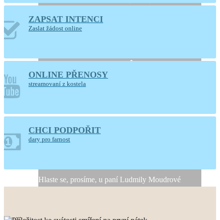
ZAPSAT INTENCI
Otevřený kostel
Zaslat žádost online
Nanebevzetí Panny
Marie
ONLINE PŘENOSY
Ústí nad Orlicí
streamovaní z kostela
CHCI PODPOŘIT
Generální úklid kostela
dary pro farnost
10. a 11. srpna 2026
Hlaste se, prosíme, u paní Ludmily Moudrové