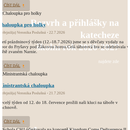
ČÍST DÁL
Rozvrh a přihlášky na
Chaloupka pro holky
katecheze
veřejnil(a) Veronika Poslušná
22.7.2026
řetí prázdninový týden (12.-18.7.2026) jsme se s děvčaty vydaly na
školní rok 2026-2027
ábor do Fryšavy pod Žákovou horou.Celá táborová hra se odehrávala v
větě zvaném Narnie.
najdete zde
ČÍST DÁL
Ministrantská chaloupka
veřejnil(a) Veronika Poslušná
21.7.2026
ecelý týden od 12. do 18. července prožili naši kluci na táboře v
Čachnově.
ČÍST DÁL