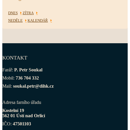
DNES
ZÍTRA
NEDĚLE
KALENDÁŘ
KONTAKT
Farář:
P. Petr Soukal
Mobil:
736 704 332
Mail:
soukal.petr@dihk.cz
Adresa farního úřadu
Kostelní 19
562 01 Ústí nad Orlicí
IČO:
47501103