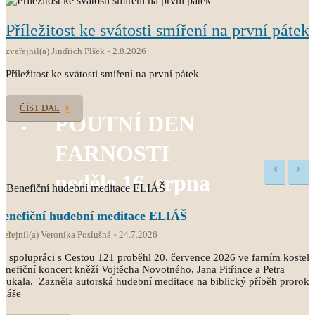
Příležitost ke svátosti smíření na první pátek
zveřejnil(a) Jindřich Plšek
2.8.2026
Příležitost ke svátosti smíření na první pátek
ČÍST DÁL
POUTNÍ DEN
FARNOSTI
neděle 16. srpna
Benefiční hudební meditace ELIÁŠ
veřejnil(a) Veronika Poslušná
24.7.2026
e spolupráci s Cestou 121 proběhl 20. července 2026 ve farním kostele
enefiční koncert kněží Vojtěcha Novotného, Jana Pitřince a Petra
oukala. Zazněla autorská hudební meditace na biblický příběh proroka
liáše