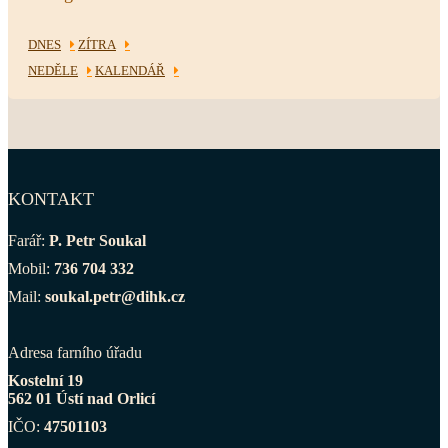
DNES
ZÍTRA
NEDĚLE
KALENDÁŘ
KONTAKT
Farář:
P. Petr Soukal
Mobil:
736 704 332
Mail:
soukal.petr@dihk.cz
Adresa farního úřadu
Kostelní 19
562 01 Ústí nad Orlicí
IČO:
47501103