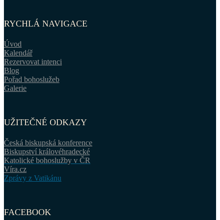
RYCHLÁ NAVIGACE
Úvod
Kalendář
Rezervovat intenci
Blog
Pořad bohoslužeb
Galerie
UŽITEČNÉ ODKAZY
Česká biskupská konference
Biskupství královéhradecké
Katolické bohoslužby v ČR
Víra.cz
Zprávy z Vatikánu
FACEBOOK