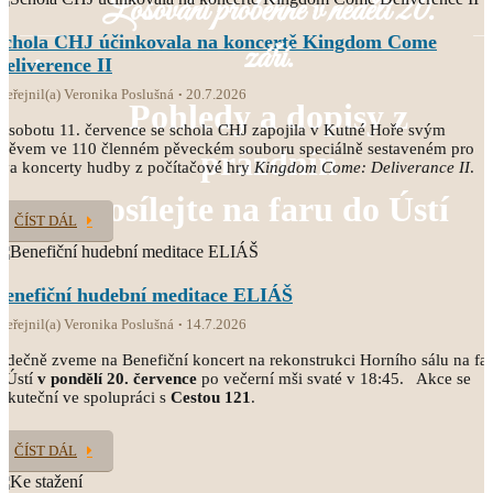
Losování proběhne v neděli 20.
Schola CHJ účinkovala na koncertě Kingdom Come
září.
Deliverence II
veřejnil(a) Veronika Poslušná
20.7.2026
Pohledy a dopisy z
 sobotu 11. července se schola CHJ zapojila v Kutné Hoře svým
pěvem ve 110 členném pěveckém souboru speciálně sestaveném pro
prázdnin
va koncerty hudby z počítačové hry
Kingdom Come: Deliverance II
.
posílejte na faru do Ústí
ČÍST DÁL
Benefiční hudební meditace ELIÁŠ
veřejnil(a) Veronika Poslušná
14.7.2026
rdečně zveme na Benefiční koncert na rekonstrukci Horního sálu na fa
 Ústí
v pondělí 20. července
po večerní mši svaté v 18:45. Akce se
skuteční ve spolupráci s
Cestou 121
.
ČÍST DÁL