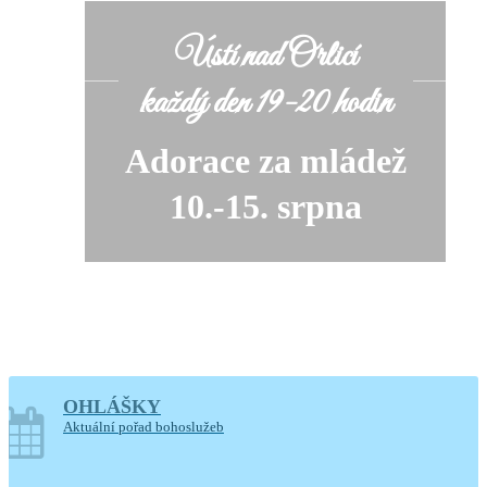
Ústí nad Orlicí
každý den 19-20 hodin
Adorace za mládež
10.-15. srpna
OHLÁŠKY
soboty o prázdninách
Aktuální pořad bohoslužeb
14-17.30 hodin