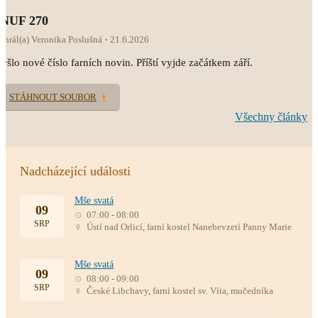
INUF 270
ahrál(a) Veronika Poslušná
21.6.2026
yšlo nové číslo farních novin. Příští vyjde začátkem září.
STÁHNOUT SOUBOR
Všechny články
Nadcházející události
Mše svatá
09
07:00 - 08:00
SRP
Ústí nad Orlicí, farní kostel Nanebevzetí Panny Marie
Mše svatá
09
08:00 - 09:00
SRP
České Libchavy, farní kostel sv. Víta, mučedníka