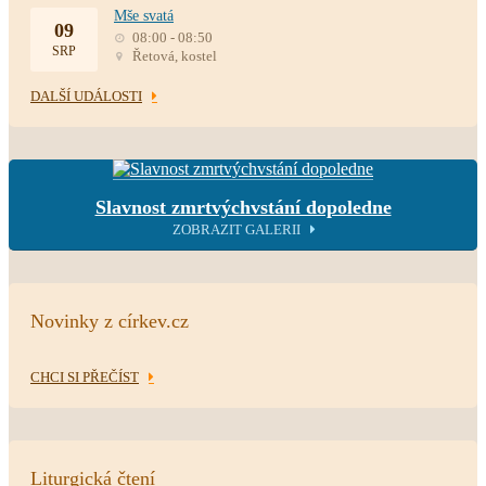
Mše svatá
09
08:00 - 08:50
SRP
Řetová, kostel
DALŠÍ UDÁLOSTI
Slavnost zmrtvýchvstání dopoledne
ZOBRAZIT GALERII
Novinky z církev.cz
CHCI SI PŘEČÍST
Liturgická čtení