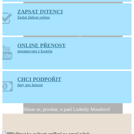
ZAPSAT INTENCI
Otevřený kostel
Zaslat žádost online
Nanebevzetí Panny
Marie
ONLINE PŘENOSY
Ústí nad Orlicí
streamovaní z kostela
CHCI PODPOŘIT
Generální úklid kostela
dary pro farnost
10. a 11. srpna 2026
Hlaste se, prosíme, u paní Ludmily Moudrové