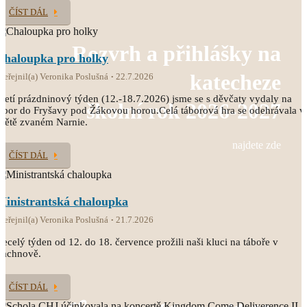
ČÍST DÁL
Rozvrh a přihlášky na
Chaloupka pro holky
katecheze
veřejnil(a) Veronika Poslušná
22.7.2026
řetí prázdninový týden (12.-18.7.2026) jsme se s děvčaty vydaly na
školní rok 2026-2027
ábor do Fryšavy pod Žákovou horou.Celá táborová hra se odehrávala v
větě zvaném Narnie.
najdete zde
ČÍST DÁL
Ministrantská chaloupka
veřejnil(a) Veronika Poslušná
21.7.2026
ecelý týden od 12. do 18. července prožili naši kluci na táboře v
Čachnově.
ČÍST DÁL