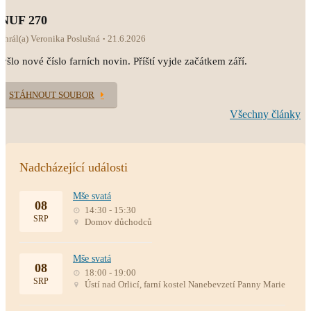
INUF 270
ahrál(a) Veronika Poslušná
21.6.2026
yšlo nové číslo farních novin. Příští vyjde začátkem září.
STÁHNOUT SOUBOR
Všechny články
Nadcházející události
Mše svatá
08
14:30 - 15:30
SRP
Domov důchodců
Mše svatá
08
18:00 - 19:00
SRP
Ústí nad Orlicí, farní kostel Nanebevzetí Panny Marie