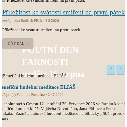
Příležitost ke svátosti smíření na první pátek
zveřejnil(a) Jindřich Plšek
2.8.2026
Příležitost ke svátosti smíření na první pátek
ČÍST DÁL
POUTNÍ DEN
FARNOSTI
neděle 16. srpna
Benefiční hudební meditace ELIÁŠ
veřejnil(a) Veronika Poslušná
24.7.2026
e spolupráci s Cestou 121 proběhl 20. července 2026 ve farním kostele
enefiční koncert kněží Vojtěcha Novotného, Jana Pitřince a Petra
oukala. Zazněla autorská hudební meditace na biblický příběh proroka
liáše