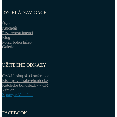
RYCHLÁ NAVIGACE
Úvod
Kalendář
Rezervovat intenci
Blog
Pořad bohoslužeb
Galerie
UŽITEČNÉ ODKAZY
Česká biskupská konference
Biskupství královéhradecké
Katolické bohoslužby v ČR
Víra.cz
Zprávy z Vatikánu
FACEBOOK