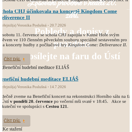
Losování proběhne v neděli 20.
Schola CHJ účinkovala na koncertě Kingdom Come
září.
Deliverence II
veřejnil(a) Veronika Poslušná
20.7.2026
Pohledy a dopisy z
 sobotu 11. července se schola CHJ zapojila v Kutné Hoře svým
pěvem ve 110 členném pěveckém souboru speciálně sestaveném pro
prázdnin
va koncerty hudby z počítačové hry
Kingdom Come: Deliverance II
.
posílejte na faru do Ústí
ČÍST DÁL
Benefiční hudební meditace ELIÁŠ
veřejnil(a) Veronika Poslušná
14.7.2026
rdečně zveme na Benefiční koncert na rekonstrukci Horního sálu na fa
 Ústí
v pondělí 20. července
po večerní mši svaté v 18:45. Akce se
skuteční ve spolupráci s
Cestou 121
.
ČÍST DÁL