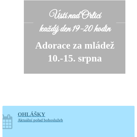
Ústí nad Orlicí
každý den 19-20 hodin
Adorace za mládež
10.-15. srpna
OHLÁŠKY
soboty o prázdninách
Aktuální pořad bohoslužeb
14-17.30 hodin