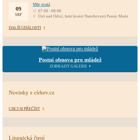
Mše svatá
09
07:00 - 08:00
SRP
Ústí nad Orlicí, farní kostel Nanebevzetí Panny Marie
DALŠÍ UDÁLOSTI
Postní obnova pro mládež
ZOBRAZIT GALERII
Novinky z církev.cz
CHCI SI PŘEČÍST
Liturgická čtení