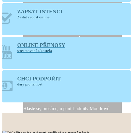
ZAPSAT INTENCI
Otevřený kostel
Zaslat žádost online
Nanebevzetí Panny
Marie
ONLINE PŘENOSY
Ústí nad Orlicí
streamovaní z kostela
CHCI PODPOŘIT
Generální úklid kostela
dary pro farnost
10. a 11. srpna 2026
Hlaste se, prosíme, u paní Ludmily Moudrové