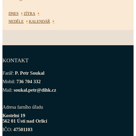
DNES
ZÍTRA
NEDĚLE
KALENDÁŘ
KONTAKT
Farář:
P. Petr Soukal
Mobil:
736 704 332
Mail:
soukal.petr@dihk.cz
Adresa farního úřadu
Kostelní 19
562 01 Ústí nad Orlicí
IČO:
47501103