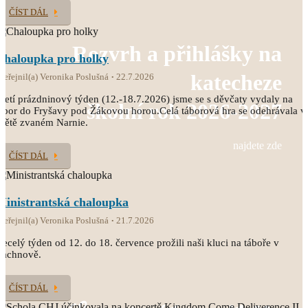
ČÍST DÁL
Rozvrh a přihlášky na
Chaloupka pro holky
katecheze
veřejnil(a) Veronika Poslušná
22.7.2026
řetí prázdninový týden (12.-18.7.2026) jsme se s děvčaty vydaly na
školní rok 2026-2027
ábor do Fryšavy pod Žákovou horou.Celá táborová hra se odehrávala v
větě zvaném Narnie.
najdete zde
ČÍST DÁL
Ministrantská chaloupka
veřejnil(a) Veronika Poslušná
21.7.2026
ecelý týden od 12. do 18. července prožili naši kluci na táboře v
Čachnově.
ČÍST DÁL