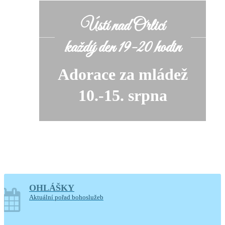
Ústí nad Orlicí
každý den 19-20 hodin
Adorace za mládež
10.-15. srpna
OHLÁŠKY
soboty o prázdninách
Aktuální pořad bohoslužeb
14-17.30 hodin