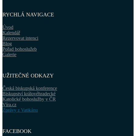
RYCHLÁ NAVIGACE
Úvod
Kalendář
Rezervovat intenci
Blog
Pořad bohoslužeb
Galerie
UŽITEČNÉ ODKAZY
Česká biskupská konference
Biskupství královéhradecké
Katolické bohoslužby v ČR
Víra.cz
Zprávy z Vatikánu
FACEBOOK