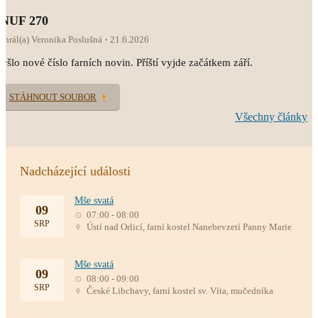
INUF 270
ahrál(a) Veronika Poslušná
21.6.2026
yšlo nové číslo farních novin. Příští vyjde začátkem září.
STÁHNOUT SOUBOR
Všechny články
Nadcházející události
Mše svatá
09
07:00 - 08:00
SRP
Ústí nad Orlicí, farní kostel Nanebevzetí Panny Marie
Mše svatá
09
08:00 - 09:00
SRP
České Libchavy, farní kostel sv. Víta, mučedníka