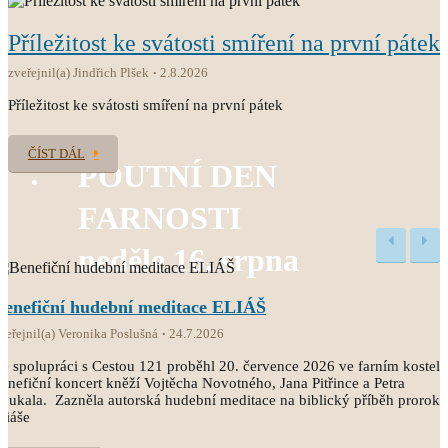
Příležitost ke svátosti smíření na první pátek
zveřejnil(a) Jindřich Plšek
2.8.2026
Příležitost ke svátosti smíření na první pátek
ČÍST DÁL
POUTNÍ DEN
FARNOSTI
neděle 16. srpna
Benefiční hudební meditace ELIÁŠ
veřejnil(a) Veronika Poslušná
24.7.2026
e spolupráci s Cestou 121 proběhl 20. července 2026 ve farním kostele
enefiční koncert kněží Vojtěcha Novotného, Jana Pitřince a Petra
oukala. Zazněla autorská hudební meditace na biblický příběh proroka
liáše