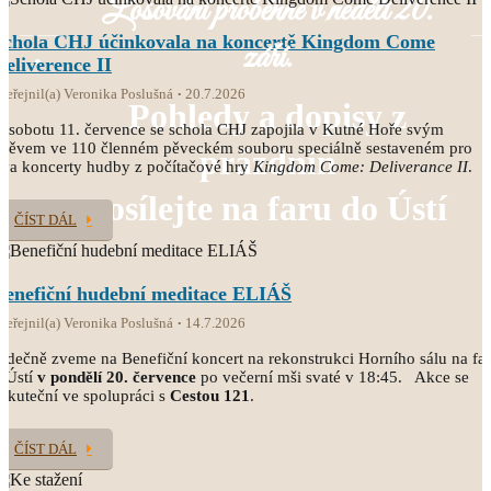
Losování proběhne v neděli 20.
Schola CHJ účinkovala na koncertě Kingdom Come
září.
Deliverence II
veřejnil(a) Veronika Poslušná
20.7.2026
Pohledy a dopisy z
 sobotu 11. července se schola CHJ zapojila v Kutné Hoře svým
pěvem ve 110 členném pěveckém souboru speciálně sestaveném pro
prázdnin
va koncerty hudby z počítačové hry
Kingdom Come: Deliverance II
.
posílejte na faru do Ústí
ČÍST DÁL
Benefiční hudební meditace ELIÁŠ
veřejnil(a) Veronika Poslušná
14.7.2026
rdečně zveme na Benefiční koncert na rekonstrukci Horního sálu na fa
 Ústí
v pondělí 20. července
po večerní mši svaté v 18:45. Akce se
skuteční ve spolupráci s
Cestou 121
.
ČÍST DÁL