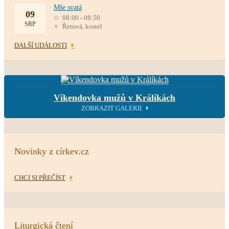
Mše svatá
09
08:00 - 08:50
SRP
Řetová, kostel
DALŠÍ UDÁLOSTI
Víkendovka mužů v Králíkách
ZOBRAZIT GALERII
Novinky z církev.cz
CHCI SI PŘEČÍST
Liturgická čtení