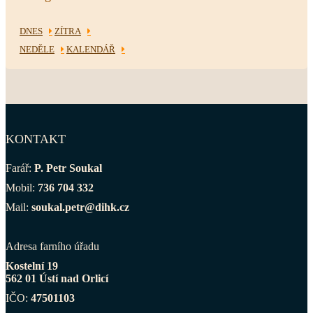
DNES
ZÍTRA
NEDĚLE
KALENDÁŘ
KONTAKT
Farář:
P. Petr Soukal
Mobil:
736 704 332
Mail:
soukal.petr@dihk.cz
Adresa farního úřadu
Kostelní 19
562 01 Ústí nad Orlicí
IČO:
47501103