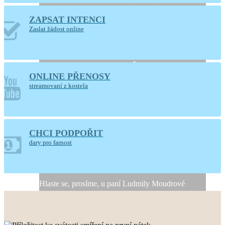
ZAPSAT INTENCI
Otevřený kostel
Zaslat žádost online
Nanebevzetí Panny
Marie
ONLINE PŘENOSY
Ústí nad Orlicí
streamovaní z kostela
CHCI PODPOŘIT
Generální úklid kostela
dary pro farnost
10. a 11. srpna 2026
Hlaste se, prosíme, u paní Ludmily Moudrové