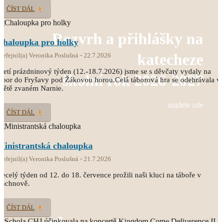
ČÍST DÁL
Rozvrh a přihlášky na
Chaloupka pro holky
katecheze
veřejnil(a) Veronika Poslušná
22.7.2026
řetí prázdninový týden (12.-18.7.2026) jsme se s děvčaty vydaly na
školní rok 2026-2027
ábor do Fryšavy pod Žákovou horou.Celá táborová hra se odehrávala v
větě zvaném Narnie.
najdete zde
ČÍST DÁL
Ministrantská chaloupka
veřejnil(a) Veronika Poslušná
21.7.2026
ecelý týden od 12. do 18. července prožili naši kluci na táboře v
Čachnově.
ČÍST DÁL